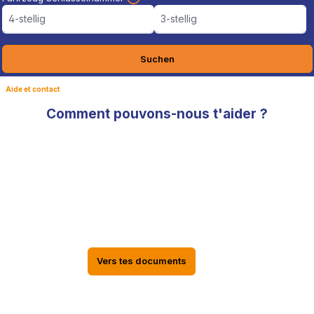
4-stellig
3-stellig
Suchen
Aide et contact
Comment pouvons-nous t'aider ?
Documents TÜV, informations sur le
statut de la livraison dans le compte
EPYTEC
Les documents TÜV, les informations sur le statut de livraison
de ta commande, les factures ainsi que tes données
personnelles se trouvent dans ton compte en ligne EPYTEC
Vers tes documents