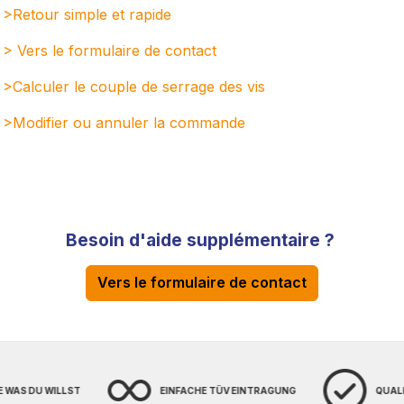
>Retour simple et rapide
> Vers le formulaire de contact
>Calculer le couple de serrage des vis
>Modifier ou annuler la command
e
Besoin d'aide supplémentaire ?
Vers le formulaire de contact
E WAS DU WILLST
EINFACHE TÜV EINTRAGUNG
QUAL