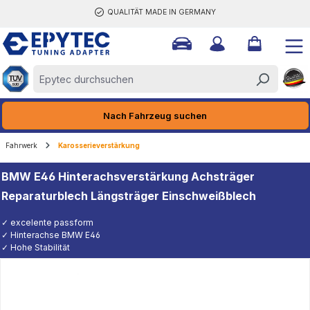
QUALITÄT MADE IN GERMANY
halt springen
Nach Fahrzeug suchen
Fahrwerk
Karosserieverstärkung
BMW E46 Hinterachsverstärkung Achsträger
Reparaturblech Längsträger Einschweißblech
✓ excelente passform
✓ Hinterachse BMW E46
✓ Hohe Stabilität