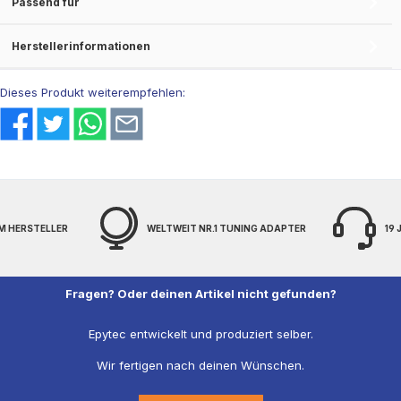
Passend für
Herstellerinformationen
Dieses Produkt weiterempfehlen:
M HERSTELLER
WELTWEIT NR.1 TUNING ADAPTER
19
Fragen? Oder deinen Artikel nicht gefunden?
Epytec entwickelt und produziert selber.
Wir fertigen nach deinen Wünschen.