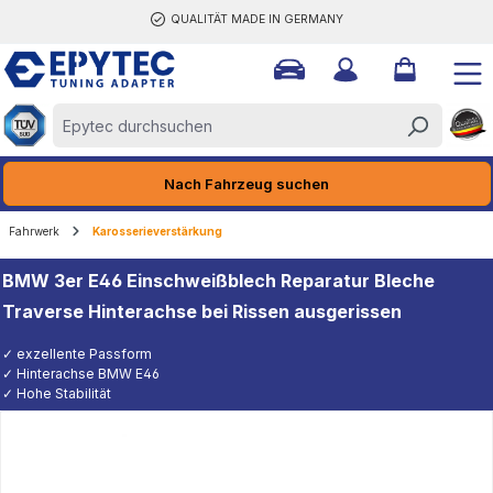
QUALITÄT MADE IN GERMANY
halt springen
Nach Fahrzeug suchen
Fahrwerk
Karosserieverstärkung
BMW 3er E46 Einschweißblech Reparatur Bleche
Traverse Hinterachse bei Rissen ausgerissen
✓ exzellente Passform
✓ Hinterachse BMW E46
✓ Hohe Stabilität