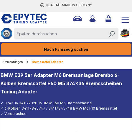
QUALITÄT MADE IN GERMANY
halt springen
Nach Fahrzeug suchen
Bremsanlagen
Bremssattel Adapter
BMW E39 5er Adapter M6 Bremsanlage Brembo 6-
Kolben Bremssattel E60 M5 374x36 Bremsscheiben
Tuning Adapter
✓ 374x36 34112282806 BMW E60 M5 Bremsscheibe
✓ 6-Kolben 34117845747 / 34117845748 BMW M6 F10 Bremssattel
✓ Vorderachse