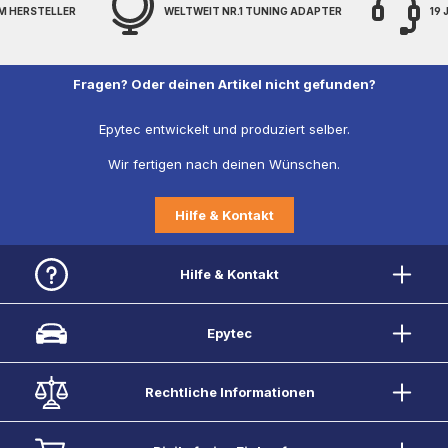
M HERSTELLER
WELTWEIT NR.1 TUNING ADAPTER
19
Fragen? Oder deinen Artikel nicht gefunden?
Epytec entwickelt und produziert selber.
Wir fertigen nach deinen Wünschen.
Hilfe & Kontakt
Hilfe & Kontakt
Epytec
Rechtliche Informationen