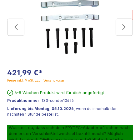
K
421,99 €*
Preise inkl. MwSt. zzgl. Versandkosten
6-8 Wochen Produkt wird für dich angefertigt
Produktnummer:
133-sonder10626
Lieferung bis Montag, 05.10.2026,
wenn du innerhalb der
nächsten 1 Stunde bestellst.
Wusstest du, dass sich dein EPYTEC-Adapter oft schon nach
dem ersten Verschleißteilwechsel bezahlt macht? Möglich
wird das durch OE-Bremsscheiben und -Sättel in höchster