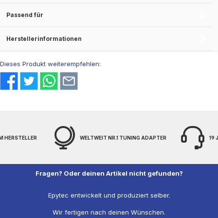
Passend für
Herstellerinformationen
Dieses Produkt weiterempfehlen:
M HERSTELLER
WELTWEIT NR.1 TUNING ADAPTER
19
Fragen? Oder deinen Artikel nicht gefunden?
Epytec entwickelt und produziert selber.
Wir fertigen nach deinen Wünschen.