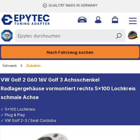
QUALITÄT MADE IN GERMANY
halt springen
Nach Fahrzeug suchen
Fahrwerk
Zubehör
VW Golf 2 G60 16V Golf 3 Achsschenkel
Radlagergehäuse vormontiert rechts 5x100 Lochkreis
schmale Achse
✓ 5x100 Lochkreis
✓ Plug & Play
✓ VW Golf 2-3 / Seat Cordoba