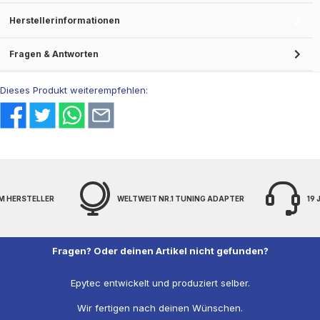
Herstellerinformationen
Fragen & Antworten
Dieses Produkt weiterempfehlen:
EIT NR.1 TUNING ADAPTER
19 JAHRE EXPERTENWISSEN
Fragen? Oder deinen Artikel nicht gefunden?
Epytec entwickelt und produziert selber.
Wir fertigen nach deinen Wünschen.