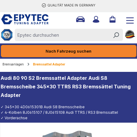
QUALITÄT MADE IN GERMANY
halt springen
Nach Fahrzeug suchen
Bremsanlagen
Bremssattel Adapter
Audi 80 90 S2 Bremssattel Adapter Audi S8
Bremsscheibe 345x30 TTRS RS3 Bremssättel Tuning
Adapter
✓ 345x30 4D0615301B Audi S8 Bremsscheibe
✓ 4-Kolben 8J0615107 / 8J0615108 Audi TTRS / RS3 Bremssattel
✓ Vorderachse