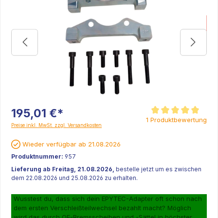
K
195,01 €*
Durchschnittliche Be
1 Produktbewertung
Preise inkl. MwSt. zzgl. Versandkosten
Wieder verfügbar ab 21.08.2026
Produktnummer:
957
Lieferung ab Freitag, 21.08.2026,
bestelle jetzt um es zwischen
dem 22.08.2026 und 25.08.2026 zu erhalten.
Wusstest du, dass sich dein EPYTEC-Adapter oft schon nach
dem ersten Verschleißteilwechsel bezahlt macht? Möglich
wird das durch OE-Bremsscheiben und -Sättel in höchster