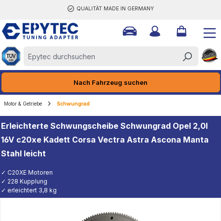
QUALITÄT MADE IN GERMANY
halt springen
Nach Fahrzeug suchen
Motor & Getriebe
Schwungrad
Erleichterte Schwungscheibe Schwungrad Opel 2,0l
16V c20xe Kadett Corsa Vectra Astra Ascona Manta
Stahl leicht
✓ C20XE Motoren
✓ 228 Kupplung
✓ erleichtert 3,8 kg