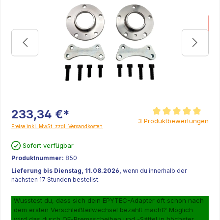
K
233,34 €*
Durchschnittliche Be
3 Produktbewertungen
Preise inkl. MwSt. zzgl. Versandkosten
Sofort verfügbar
Produktnummer:
850
Lieferung bis Dienstag, 11.08.2026,
wenn du innerhalb der
nächsten 17 Stunden bestellst.
Wusstest du, dass sich dein EPYTEC-Adapter oft schon nach
dem ersten Verschleißteilwechsel bezahlt macht? Möglich
wird das durch OE-Bremsscheiben und -Sättel in höchster