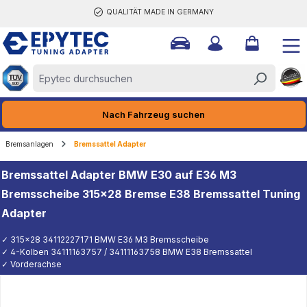
QUALITÄT MADE IN GERMANY
halt springen
Nach Fahrzeug suchen
Bremsanlagen
Bremssattel Adapter
Bremssattel Adapter BMW E30 auf E36 M3
Bremsscheibe 315x28 Bremse E38 Bremssattel Tuning
Adapter
✓ 315x28 34112227171 BMW E36 M3 Bremsscheibe
✓ 4-Kolben 34111163757 / 34111163758 BMW E38 Bremssattel
✓ Vorderachse