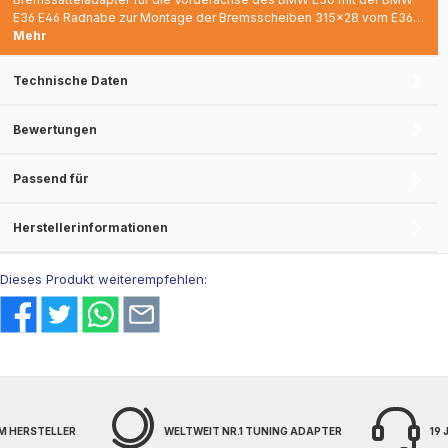
E36 E46 Radnabe zur Montage der Bremsscheiben 315x28 vom E36…
Mehr
Technische Daten
Bewertungen
Passend für
Herstellerinformationen
Dieses Produkt weiterempfehlen:
M HERSTELLER
WELTWEIT NR.1 TUNING ADAPTER
19