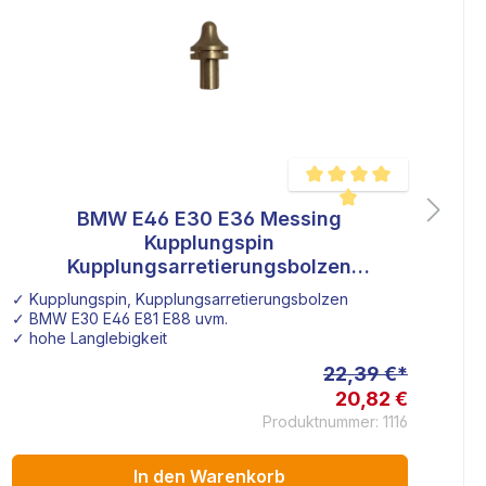
BMW E46 E30 E36 Messing
wertung von 5 von 5 Sternen
Durchschnittliche Bewertu
Kupplungspin
R
Kupplungsarretierungsbolzen
Kupplungsbolzen 21511223328
✓ Kupplungspin, Kupplungsarretierungsbolzen
✓ 
✓ BMW E30 E46 E81 E88 uvm.
✓ 
✓ hohe Langlebigkeit
✓ H
22,39 €*
20,82 €
Produktnummer: 1116
In den Warenkorb