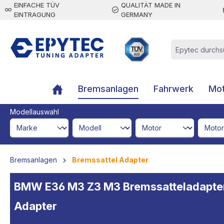
EINFACHE TÜV
QUALITÄT MADE IN
inhalt springen
EINTRAGUNG
GERMANY
Bremsanlagen
Fahrwerk
Mot
Modellauswahl
brandId
modelId
engineId
engine
Bremsanlagen
Bremssattel Adapter
BMW E36 M3 Z3 M3 Bremssatteladapte
Adapter