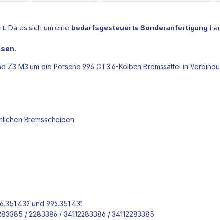
rt
. Da es sich um eine
bedarfsgesteuerte Sonderanfertigung
han
ssen.
nd Z3 M3 um die Porsche 996 GT3 6-Kolben
Bremssattel
in Verbindu
mlichen
Bremsscheiben
6.351.432 und 996.351.431
283385 / 2283386 /
34112283386 /
34112283385