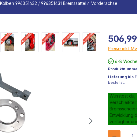
Kolben 996351432 / 996351431 Bremssattel
✓ Vorderachse
Kundenbild
Kundenbild
Kundenbild
Kundenbild
Kundenbild
506,99
Preise inkl. M
Kundenbild
6-8 Wochen
Produktnumme
Lieferung bis 
bestellst.
Wusstest du,
Verschleißtei
Bremsscheiben
Entwicklung d
verfügbar un