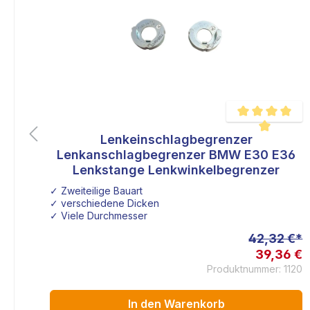
MW
Lenkeinschlagbegrenzer
Durchschnittlich
n
Lenkanschlagbegrenzer BMW E30 E36
Lenkstange Lenkwinkelbegrenzer
✓ Zweiteilige Bauart
✓ verschiedene Dicken
✓ Viele Durchmesser
 €*
42,32 €*
 €
39,36 €
300
Produktnummer: 1120
In den Warenkorb