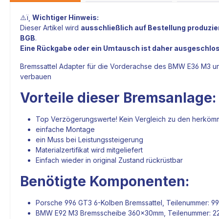
⚠️ï¸
Wichtiger Hinweis:
Dieser Artikel wird
ausschließlich auf Bestellung produzie
BGB
.
Eine Rückgabe oder ein Umtausch ist daher ausgeschlo
Bremssattel Adapter
für die Vorderachse des BMW E36 M3 u
verbauen
Vorteile dieser
Bremsanlage
:
Top Verzögerungswerte! Kein Vergleich zu den herköm
einfache Montage
ein Muss bei Leistungssteigerung
Materialzertifikat wird mitgeliefert
Einfach wieder in original Zustand rückrüstbar
Benötigte Komponenten:
Porsche 996 GT3 6-Kolben
Bremssattel
, Teilenummer: 99
BMW E92 M3
Bremsscheibe
360x30mm, Teilenummer: 2