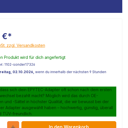
 €*
wSt. zzgl. Versandkosten
 Produkt wird für dich angefertigt
r:
1102-sonder17326
Freitag, 02.10.2026,
wenn du innerhalb der nächsten 9 Stunden
 dass sich dein EPYTEC-Adapter oft schon nach dem ersten
lwechsel bezahlt macht? Möglich wird das durch OE-
 und -Sättel in höchster Qualität, die wir bewusst bei der
er Adapter ausgewählt haben – hochwertig, günstig, überall
d TÜV-freundlich.
Anzahl
In den Warenkorb