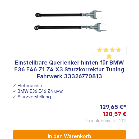
Einstellbare Querlenker hinten für BMW
e Bewertung von 5 von 5 Sternen
Durchschnittliche Be
E36 E46 Z1 Z4 X3 Sturzkorrektur Tuning
Fahrwerk 33326770813
✓ Hinterachse
✓ BMW E36 E46 Z4 uvw.
✓ Sturzverstellung
129,65 €*
120,57 €
Produktnummer: 1311
In den Warenkorb