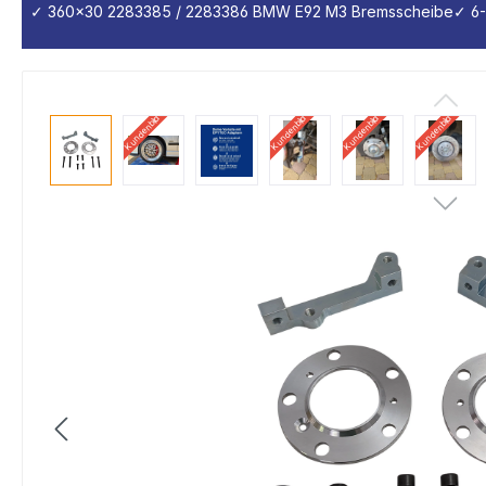
✓ 360x30 2283385 / 2283386 BMW E92 M3 Bremsscheibe
✓ 6-
Kundenbild
Kundenbild
Kundenbild
Kundenbild