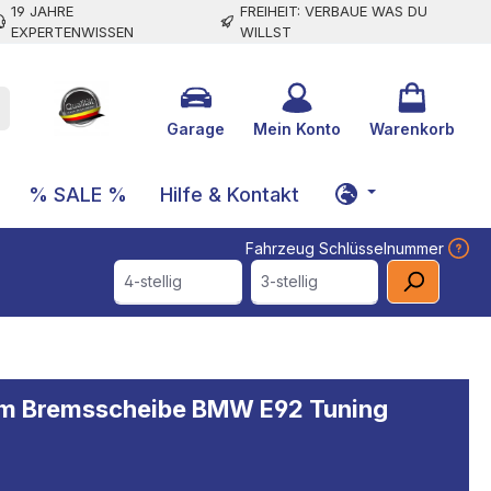
19 JAHRE
FREIHEIT: VERBAUE WAS DU
EXPERTENWISSEN
WILLST
Garage
Mein Konto
Warenkorb
% SALE %
Hilfe & Kontakt
Fahrzeug Schlüsselnummer
4-stellig
3-stellig
mm Bremsscheibe BMW E92 Tuning