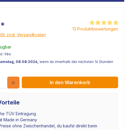
€*
Durchschnittliche Be
13 Produktbewertungen
wSt. zzgl. Versandkosten
fügbar
r:
984
Samstag, 08.08.2026,
wenn du innerhalb der nächsten 16 Stunden
Anzahl
In den Warenkorb
orteile
che TÜV Eintragung
tät Made in Germany
Preise ohne Zwischenhandel, du kaufst direkt beim