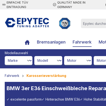
EINFACHE TÜV
QUALITÄT MADE IN
inhalt springen
EINTRAGUNG
GERMANY
Bremsanlagen
Fahrwerk
Mot
Modellauswahl
brandId
modelId
engineId
engine
Fahrwerk
Karosserieverstärkung
BMW 3er E36 Einschweißbleche Reparat
✓ excelente passform
✓ Hinterachse BMW E36
✓ Hohe Stabilitä