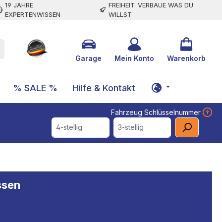
19 JAHRE
FREIHEIT: VERBAUE WAS DU
EXPERTENWISSEN
WILLST
Garage
Mein Konto
Warenkorb
% SALE %
Hilfe & Kontakt
Fahrzeug Schlüsselnummer
4-stellig
3-stellig
ssen