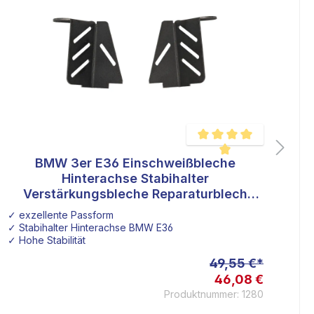
BMW 3er E36 Einschweißbleche
wertung von 5 von 5 Sternen
Durchschnittliche Bewertu
Hinterachse Stabihalter
Verstärkungsbleche Reparaturblech
Stabi
✓ exzellente Passform
✓ 
✓ Stabihalter Hinterachse BMW E36
✓ 
✓ Hohe Stabilität
✓ 
49,55 €*
46,08 €
Produktnummer: 1280