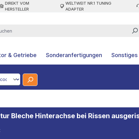
DIREKT VOM
WELTWEIT NR.1 TUNING
HERSTELLER
ADAPTER
or & Getriebe
Sonderanfertigungen
Sonstiges
CodeId
ur Bleche Hinterachse bei Rissen ausgeri
t