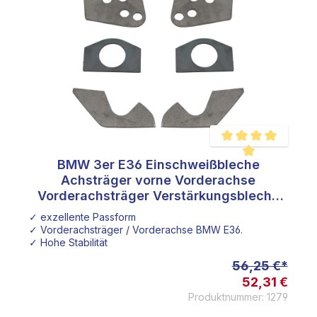
BMW 3er E36 Einschweißbleche
e Bewertung von 4.8 von 5 Sternen
Durchschnittliche Be
Achsträger vorne Vorderachse
Vorderachsträger Verstärkungsbleche
Reparaturblech
✓ exzellente Passform
✓ Vorderachsträger / Vorderachse BMW E36.
✓ Hohe Stabilität
56,25 €*
52,31 €
Produktnummer: 1279