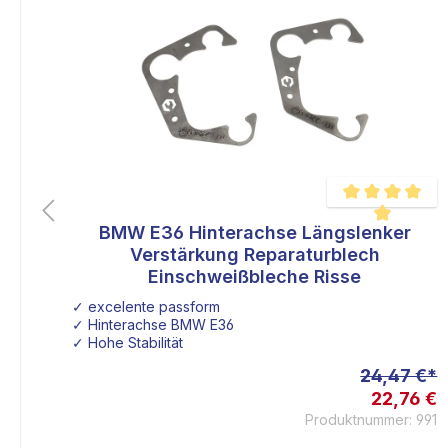
W
BMW E36 Hinterachse Längslenker
liche Bewertung von 5 von 5 Sternen
Durchschnittlich
Verstärkung Reparaturblech
Einschweißbleche Risse
✓ excelente passform
✓ Hinterachse BMW E36
✓ Hohe Stabilität
 €*
24,47 €*
2 €
22,76 €
691
Produktnummer: 991