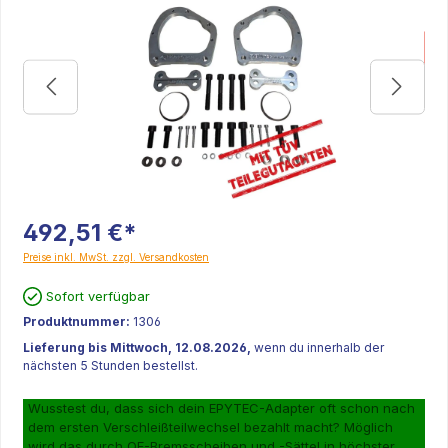
K
492,51 €*
Preise inkl. MwSt. zzgl. Versandkosten
Sofort verfügbar
Produktnummer:
1306
Lieferung bis Mittwoch, 12.08.2026,
wenn du innerhalb der
nächsten 5 Stunden bestellst.
Wusstest du, dass sich dein EPYTEC-Adapter oft schon nach
dem ersten Verschleißteilwechsel bezahlt macht? Möglich
wird das durch OE-Bremsscheiben und -Sättel in höchster