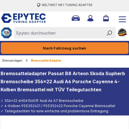
WELTWEIT NR.1 TUNING ADAPTER
halt springen
Nach Fahrzeug suchen
Bremsanlagen
Bremssattel Adapter
Bremssatteladapter Passat B8 Arteon Skoda Supherb
Bremsscheibe 356x22 Audi A6 Porsche Cayenne 4-
Kolben Bremssattel mit TÜV Teilegutachten
✓ 356x22 4H0615601F Audi A6 A7 Bremsscheibe
✓ 4-Kolben 955352421 / 955352422 Porsche Cayenne Bremssattel
✓ Teilegutachten für eine einfache und problemlose Eintragung