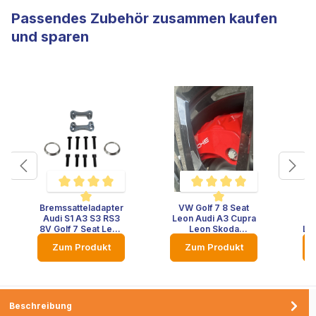
Passendes Zubehör zusammen kaufen
und sparen
Bremssatteladapter
VW Golf 7 8 Seat
V
Durchschnittliche Bewertung von 5 von 5 Sternen
Durchschnittliche Bewertung 
Audi S1 A3 S3 RS3
Leon Audi A3 Cupra
Le
8V Golf 7 Seat Leon
Leon Skoda
Le
Skoda Octavia
Bremssatteladapter
Zum Produkt
Zum Produkt
Bremsscheibe
375x36
356x22 Audi A6
Bremsscheibe
Br
original Bremssattel
Mercedes Porsche
Panamera
A
Bremssattel mit TÜV
Teilegutachten
Beschreibung