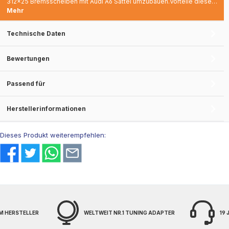
312x25 Bremsscheiben mit Audi A6 Sättel umzubauen.Vorteile diese…
Mehr
Technische Daten
Bewertungen
Passend für
Herstellerinformationen
Dieses Produkt weiterempfehlen:
M HERSTELLER
WELTWEIT NR.1 TUNING ADAPTER
19