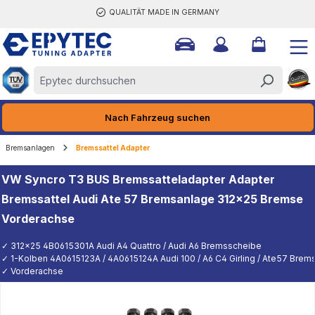
QUALITÄT MADE IN GERMANY
halt springen
Nach Fahrzeug suchen
Bremsanlagen
Bremssattel Adapter
VW Syncro T3 BUS Bremssatteladapter Adapter
Bremssattel Audi Ate 57 Bremsanlage 312x25 Bremse
Vorderachse
✓ 312x25 4B0615301A Audi A4 Quattro / Audi A6 Bremsscheibe
✓ 1-Kolben 4A0615123A / 4A0615124A Audi 100 / A6 C4 Girling / Ate57 Brems
✓ Vorderachse