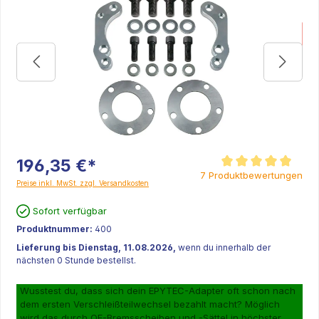
K
196,35 €*
Durchschnittliche Be
7 Produktbewertungen
Preise inkl. MwSt. zzgl. Versandkosten
Sofort verfügbar
Produktnummer:
400
Lieferung bis Dienstag, 11.08.2026,
wenn du innerhalb der
nächsten 0 Stunde bestellst.
Wusstest du, dass sich dein EPYTEC-Adapter oft schon nach
dem ersten Verschleißteilwechsel bezahlt macht? Möglich
wird das durch OE-Bremsscheiben und -Sättel in höchster