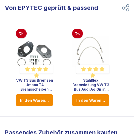
Von EPYTEC geprüft & passend
%
%
VW T3 Bus Bremsen
Stahlflex
Durchschnittliche Bewertung von 5 von 5 Sternen
Durchschnittliche Bewertung 
Umbau T4
Bremsleitung VW T3
Bremsscheiben
Bus Audi A6 Girling
Hinterachse
Porsche Bremsen
Bremssattel
Umbau
In den Warenkorb
In den Warenkorb
Bremssatteladapter
Adapter
Passendes Zubehör zusammen kaufen