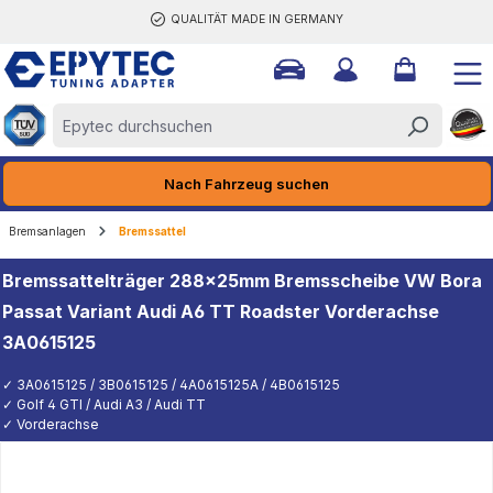
QUALITÄT MADE IN GERMANY
halt springen
Nach Fahrzeug suchen
Bremsanlagen
Bremssattel
Bremssattelträger 288x25mm Bremsscheibe VW Bora
Passat Variant Audi A6 TT Roadster Vorderachse
3A0615125
✓ 3A0615125 / 3B0615125 / 4A0615125A / 4B0615125
✓ Golf 4 GTI / Audi A3 / Audi TT
✓ Vorderachse