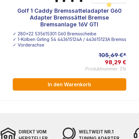
Golf 1 Caddy Bremssatteladapter G60
e Bewertung von 4.9 von 5 Sternen
Durchschnittliche Bew
Adapter Bremssättel Bremse
Bremsanlage 16V GTI
✓ 280x22 535615301 G60 Bremsscheibe
✓ 1-Kolben Girling 54 443615124A / 443615123A Bremssattel
✓ Vorderachse
105,69 €*
98,29 €
Produktnummer: 216
In den Warenkorb
DIREKT VOM
WELTWEIT NR.1
HERSTELLER
TUNING ADAPTER