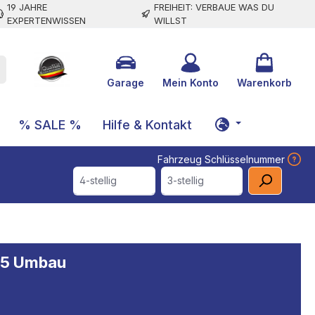
19 JAHRE
FREIHEIT: VERBAUE WAS DU
EXPERTENWISSEN
WILLST
Garage
Mein Konto
Warenkorb
% SALE %
Hilfe & Kontakt
Fahrzeug Schlüsselnummer
4-stellig
3-stellig
6/5 Umbau