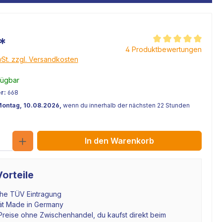
*
Durchschnittliche Be
4 Produktbewertungen
wSt. zzgl. Versandkosten
fügbar
r:
668
Montag, 10.08.2026,
wenn du innerhalb der nächsten 22 Stunden
Anzahl
In den Warenkorb
orteile
che TÜV Eintragung
tät Made in Germany
Preise ohne Zwischenhandel, du kaufst direkt beim