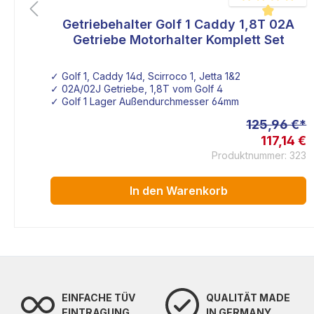
lf
Getriebehalter Golf 1 Caddy 1,8T 02A
liche Bewertung von 5 von 5 Sternen
Durchschnittlich
r
Getriebe Motorhalter Komplett Set
1
✓ Golf 1, Caddy 14d, Scirroco 1, Jetta 1&2
✓ 02A/02J Getriebe, 1,8T vom Golf 4
✓ Golf 1 Lager Außendurchmesser 64mm
 €*
125,96 €*
1 €
117,14 €
130
Produktnummer: 323
In den Warenkorb
EINFACHE TÜV
QUALITÄT MADE
EINTRAGUNG
IN GERMANY