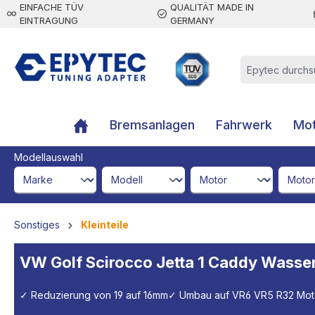
EINFACHE TÜV
QUALITÄT MADE IN
inhalt springen
EINTRAGUNG
GERMANY
Bremsanlagen
Fahrwerk
Mot
Modellauswahl
brandId
modelId
engineId
engine
Sonstiges
Kleinteile
VW Golf Scirocco Jetta 1 Caddy Wass
✓ Reduzierung von 19 auf 16mm
✓ Umbau auf VR6 VR5 R32 Mot