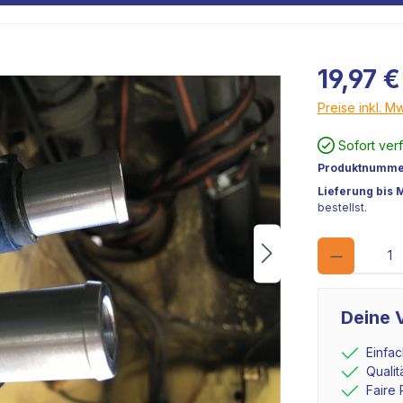
19,97 €
Preise inkl. M
Sofort ver
Produktnumme
Lieferung bis 
bestellst.
Deine V
Einfa
Quali
Faire 