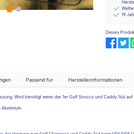
Herste
Weltwe
19 Ja
Dieses Produk
ngen
Passend für
Herstellerinformationen
izung. Wird benötigt wenn der 1er Golf Sirocco und Caddy 14d au
 Aluminium.
hs der Heizung zum Golf 1 Scirocco und Caddy 14d beim VR6/VR5