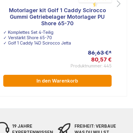
Motorlager kit Golf 1 Caddy Scirocco
ertung von 4.9 von 5 Sternen
Durchschnittliche Bewertu
Gummi Getriebelager Motorlager PU
Shore 65-70
✓ Komplettes Set 4-Teilig
✓ 
✓ Verstärkt Shore 65-70
✓ 
✓ Golf 1 Caddy 14D Scirocco Jetta
✓ 
86,63 €*
80,57 €
Produktnummer: 445
In den Warenkorb
19 JAHRE
FREIHEIT: VERBAUE
EXPERTENWISSEN
WAS DU WILLST