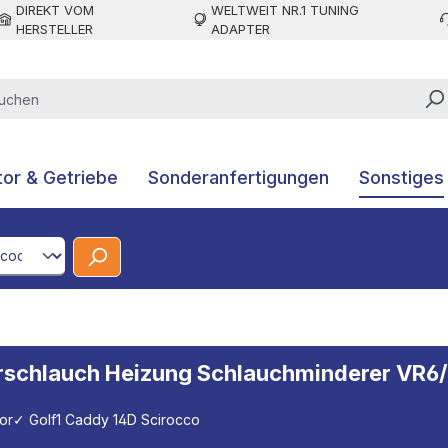
DIREKT VOM
WELTWEIT NR.1 TUNING
HERSTELLER
ADAPTER
or & Getriebe
Sonderanfertigungen
Sonstiges
CodeId
erschlauch Heizung Schlauchminderer VR
or
✓ Golf1 Caddy 14D Scirocco