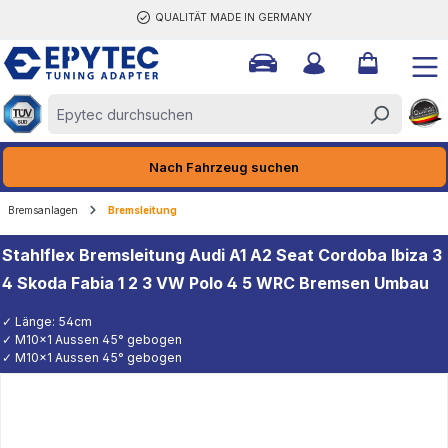
QUALITÄT MADE IN GERMANY
halt springen
Nach Fahrzeug suchen
Bremsanlagen
Bremsleitung
Stahlflex Bremsleitung Audi A1 A2 Seat Cordoba Ibiza 3
4 Skoda Fabia 1 2 3 VW Polo 4 5 WRC Bremsen Umbau
✓ Länge: 54cm
✓ M10x1 Aussen 45° gebogen
✓ M10x1 Aussen 45° gebogen