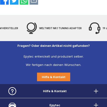
LLER
WELTWEIT NR.1 TUNING ADAPTER
19 JAHRE EX
Fragen? Oder deinen Artikel nicht gefunden?
Epytec entwickelt und produziert selber.
Wir fertigen nach deinen Wünschen.
Hilfe & Kontakt
Hilfe & Kontakt
Epytec