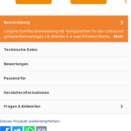
DXW DRP DQB
Syncro TTRS Polo
9N Bremsen Umbau
Sp
Beschreibung
Längere Stahlflex Bremsleitung mit Teilegutachten für den Umbau auf
größere Bremsanlagen z.B. Brembo 4-6 oder 8 Kolben Brems…
Mehr
Technische Daten
Bewertungen
Passend für
Herstellerinformationen
Fragen & Antworten
Dieses Produkt weiterempfehlen: