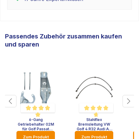
Passendes Zubehör zusammen kaufen
und sparen
6-Gang
Stahlflex
VW
en
 Bewertung von 4 von 5 Sternen
Durchschnittliche Bewertung von 4.9 von 5 Sternen
Durchschnittliche Bewertung 
Getriebehalter 02M
Bremsleitung VW
für Golf Passat
Golf 4 R32 Audi A3
F
Corrado G60 16V
S3 A1 Porsche
Zum Produkt
Zum Produkt
Vr6 Getriebe Halter
Brembo T3 BUS
Ra