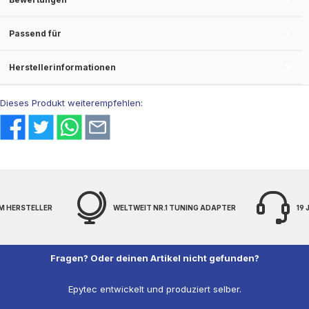
Passend für
Herstellerinformationen
Dieses Produkt weiterempfehlen:
LLER
WELTWEIT NR.1 TUNING ADAPTER
19 JAHRE EX
Fragen? Oder deinen Artikel nicht gefunden?
Epytec entwickelt und produziert selber.