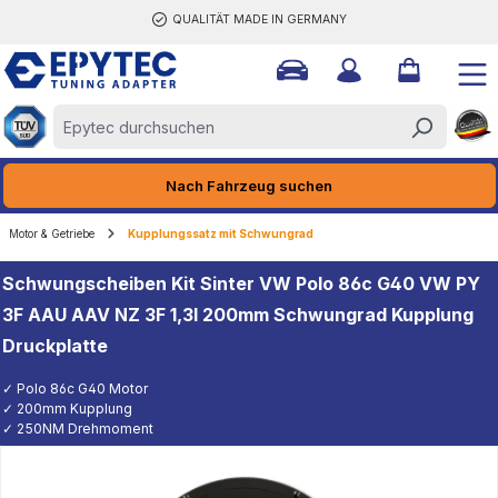
QUALITÄT MADE IN GERMANY
halt springen
Nach Fahrzeug suchen
Motor & Getriebe
Kupplungssatz mit Schwungrad
Schwungscheiben Kit Sinter VW Polo 86c G40 VW PY
3F AAU AAV NZ 3F 1,3l 200mm Schwungrad Kupplung
Druckplatte
✓ Polo 86c G40 Motor
✓ 200mm Kupplung
✓ 250NM Drehmoment