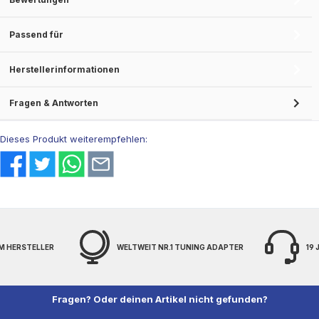
Passend für
Herstellerinformationen
Fragen & Antworten
Dieses Produkt weiterempfehlen:
M HERSTELLER
WELTWEIT NR.1 TUNING ADAPTER
19
Fragen? Oder deinen Artikel nicht gefunden?