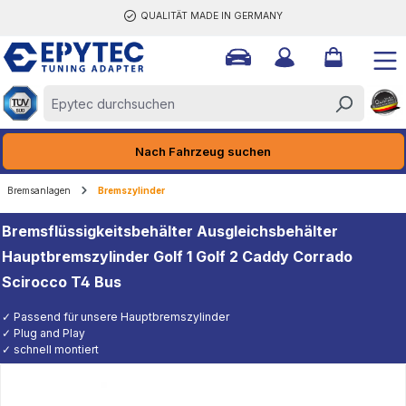
QUALITÄT MADE IN GERMANY
halt springen
Nach Fahrzeug suchen
Bremsanlagen
Bremszylinder
Bremsflüssigkeitsbehälter Ausgleichsbehälter
Hauptbremszylinder Golf 1 Golf 2 Caddy Corrado
Scirocco T4 Bus
✓ Passend für unsere Hauptbremszylinder
✓ Plug and Play
✓ schnell montiert