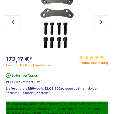
K
172,17 €*
Durchschnittliche Be
1 Produktbewertung
Preise inkl. MwSt. zzgl. Versandkosten
Sofort verfügbar
Produktnummer:
1169
Lieferung bis Mittwoch, 12.08.2026,
wenn du innerhalb der
nächsten 3 Stunden bestellst.
Wusstest du, dass sich dein EPYTEC-Adapter oft schon nach
dem ersten Verschleißteilwechsel bezahlt macht? Möglich
wird das durch OE-Bremsscheiben und -Sättel in höchster