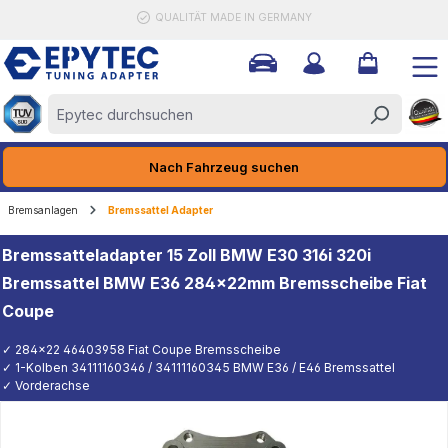
QUALITÄT MADE IN GERMANY
halt springen
Nach Fahrzeug suchen
Bremsanlagen
Bremssattel Adapter
Bremssatteladapter 15 Zoll BMW E30 316i 320i
Bremssattel BMW E36 284x22mm Bremsscheibe Fiat
Coupe
✓ 284x22 46403958 Fiat Coupe Bremsscheibe
✓ 1-Kolben 34111160346 / 34111160345 BMW E36 / E46 Bremssattel
✓ Vorderachse