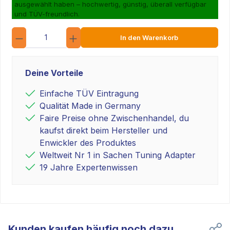
ausgewählt haben – hochwertig, günstig, überall verfügbar
und TÜV-freundlich.
Anzahl
In den Warenkorb
Deine Vorteile
Einfache TÜV Eintragung
Qualität Made in Germany
Faire Preise ohne Zwischenhandel, du
kaufst direkt beim Hersteller und
Enwickler des Produktes
Weltweit Nr 1 in Sachen Tuning Adapter
19 Jahre Expertenwissen
Kunden kaufen häufig noch dazu