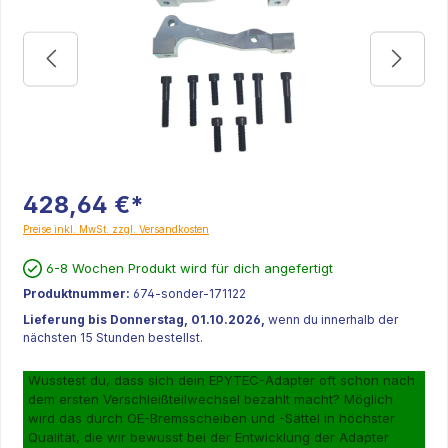
428,64 €*
Preise inkl. MwSt. zzgl. Versandkosten
6-8 Wochen Produkt wird für dich angefertigt
Produktnummer:
674-sonder-171122
Lieferung bis Donnerstag, 01.10.2026,
wenn du innerhalb der
nächsten 15 Stunden bestellst.
Wusstest du, dass sich dein EPYTEC-Adapter oft schon nach
dem ersten Verschleißteilwechsel bezahlt macht? Möglich
wird das durch OE-Bremsscheiben und -Sättel in höchster
Qualität, die wir bewusst bei der Entwicklung der Adapter