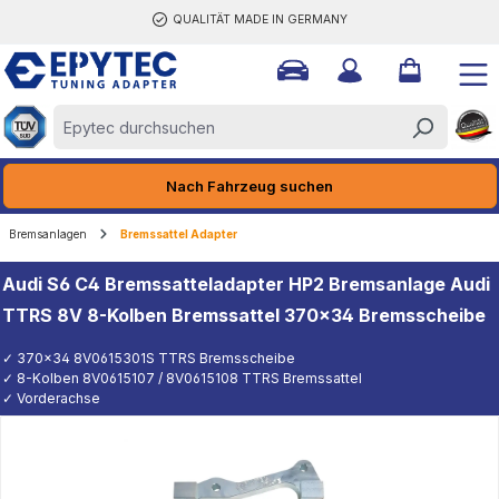
QUALITÄT MADE IN GERMANY
halt springen
Nach Fahrzeug suchen
Bremsanlagen
Bremssattel Adapter
Audi S6 C4 Bremssatteladapter HP2 Bremsanlage Audi
TTRS 8V 8-Kolben Bremssattel 370x34 Bremsscheibe
✓ 370x34 8V0615301S TTRS Bremsscheibe
✓ 8-Kolben 8V0615107 / 8V0615108 TTRS Bremssattel
✓ Vorderachse