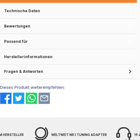
Technische Daten
Bewertungen
Passend für
Herstellerinformationen
Fragen & Antworten
Dieses Produkt weiterempfehlen:
M HERSTELLER
WELTWEIT NR.1 TUNING ADAPTER
19