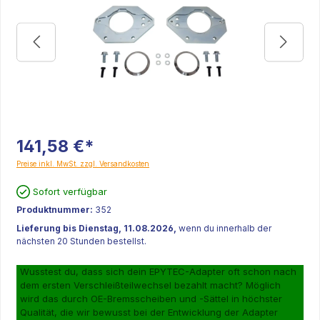
141,58 €*
Preise inkl. MwSt. zzgl. Versandkosten
Sofort verfügbar
Produktnummer:
352
Lieferung bis Dienstag, 11.08.2026,
wenn du innerhalb der
nächsten 20 Stunden bestellst.
Wusstest du, dass sich dein EPYTEC-Adapter oft schon nach
dem ersten Verschleißteilwechsel bezahlt macht? Möglich
wird das durch OE-Bremsscheiben und -Sättel in höchster
Qualität, die wir bewusst bei der Entwicklung der Adapter