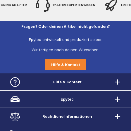
 TUNING ADAPTER
19 JAHRE EXPERTENWISSEN
FREIH
Fragen? Oder deinen Artikel nicht gefunden?
Epytec entwickelt und produziert selber.
Wir fertigen nach deinen Wünschen.
Hilfe & Kontakt
Hilfe & Kontakt
Epytec
Rechtliche Informationen