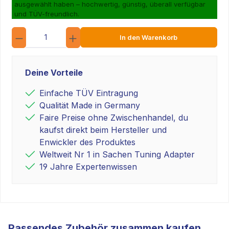
ausgewählt haben – hochwertig, günstig, überall verfügbar
und TÜV-freundlich.
Anzahl
In den Warenkorb
Deine Vorteile
Einfache TÜV Eintragung
Qualität Made in Germany
Faire Preise ohne Zwischenhandel, du
kaufst direkt beim Hersteller und
Enwickler des Produktes
Weltweit Nr 1 in Sachen Tuning Adapter
19 Jahre Expertenwissen
Passendes Zubehör zusammen kaufen