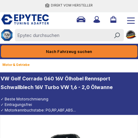
DIREKT VOM HERSTELLER
halt springen
Nach Fahrzeug suchen
Motor & Getriebe
VW Golf Corrado G60 16V Ölhobel Rennsport
Schwallblech 16V Turbo VW 1,6 - 2,0 Ölwanne
✓ Beste Motorschmierung
✓ Eintragungsfrei
✓ Motorkennbuchstabe: PG,RP,ABF,ABS...