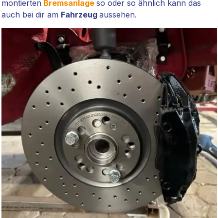
montierten
Bremsanlage
so oder so ähnlich kann das
auch bei dir am
Fahrzeug
aussehen.