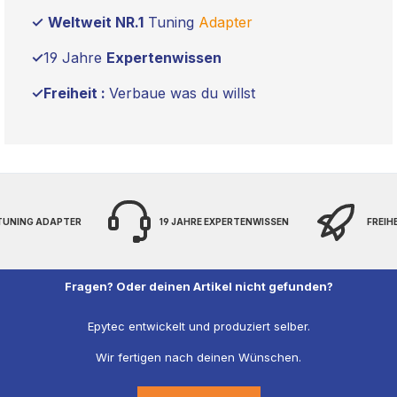
✓
Weltweit NR.1
Tuning
Adapter
✓
19 Jahre
Expertenwissen
✓Freiheit :
Verbaue was du willst
 TUNING ADAPTER
19 JAHRE EXPERTENWISSEN
FREIH
Fragen? Oder deinen Artikel nicht gefunden?
Epytec entwickelt und produziert selber.
Wir fertigen nach deinen Wünschen.