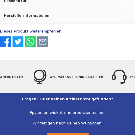
Passend für
Herstellerinformationen
Dieses Produkt weiterempfehlen:
M HERSTELLER
WELTWEIT NR.1 TUNING ADAPTER
19
Fragen? Oder deinen Artikel nicht gefunden?
Epytec entwickelt und produziert selber.
Wir fertigen nach deinen Wünschen.