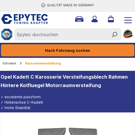
QUALITÄT MADE IN GERMANY
halt springen
Nach Fahrzeug suchen
Fahrwerk
Karosserieverstärkung
Opel Kadett C Karosserie Versteifungsblech Rahmen
Hintere Kotfluegel Motorraumversteifung
✓ excelente passform
✓ Hinterachse C-Kadett
✓ Hohe Stabilität