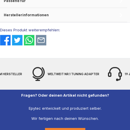
Passend für
Herstellerinformationen
Dieses Produkt weiterempfehlen:
M HERSTELLER
WELTWEIT NR.1 TUNING ADAPTER
19
Fragen? Oder deinen Artikel nicht gefunden?
Epytec entwickelt und produziert selber.
Wir fertigen nach deinen Wünschen.