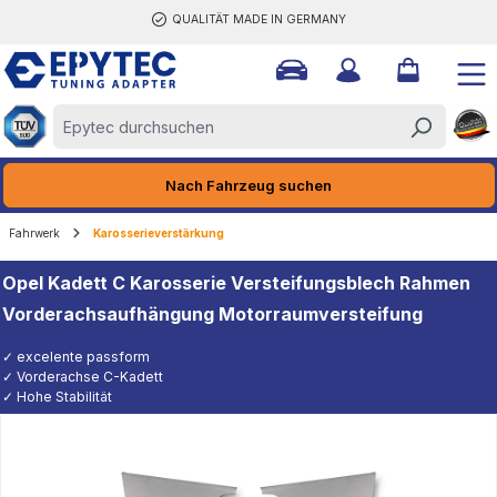
QUALITÄT MADE IN GERMANY
halt springen
Nach Fahrzeug suchen
Fahrwerk
Karosserieverstärkung
Opel Kadett C Karosserie Versteifungsblech Rahmen
Vorderachsaufhängung Motorraumversteifung
✓ excelente passform
✓ Vorderachse C-Kadett
✓ Hohe Stabilität