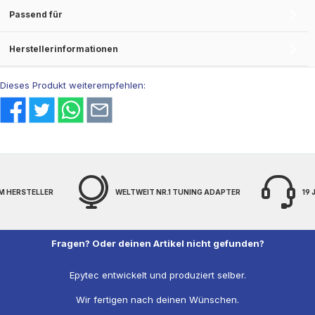
Passend für
Herstellerinformationen
Dieses Produkt weiterempfehlen:
M HERSTELLER
WELTWEIT NR.1 TUNING ADAPTER
19
Fragen? Oder deinen Artikel nicht gefunden?
Epytec entwickelt und produziert selber.
Wir fertigen nach deinen Wünschen.