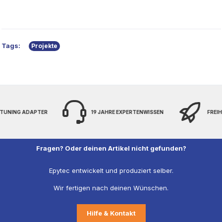
Tags:
Projekte
 TUNING ADAPTER
19 JAHRE EXPERTENWISSEN
FREIH
Fragen? Oder deinen Artikel nicht gefunden?
Epytec entwickelt und produziert selber.
Wir fertigen nach deinen Wünschen.
Hilfe & Kontakt