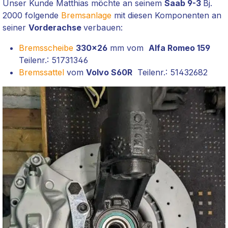
Unser Kunde Matthias möchte an seinem
Saab 9-3
Bj.
2000 folgende
Bremsanlage
mit diesen Komponenten an
seiner
Vorderachse
verbauen:
Bremsscheibe
330x26
mm vom
Alfa Romeo 159
Teilenr.: 51731346
Bremssattel
vom
Volvo S60R
Teilenr.: 51432682