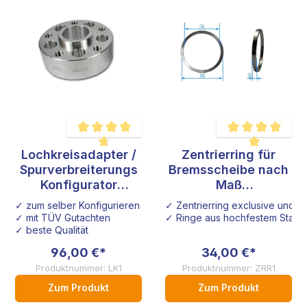
Lochkreisadapter /
Zentrierring für
Durchschnittliche Bewertung von 4.8 von 5 Sternen
Durchschnittliche B
Spurverbreiterungs
Bremsscheibe nach
Konfigurator
Maß
Sonderanfertigung
Sonderanfertigung
✓ zum selber Konfigurieren
✓ Zentrierring exclusive und i
Audi VW Seat Opel
✓ mit TÜV Gutachten
✓ Ringe aus hochfestem Stahl
Honda
✓ beste Qualität
96,00 €*
34,00 €*
Produktnummer: LK1
Produktnummer: ZRR1
Zum Produkt
Zum Produkt