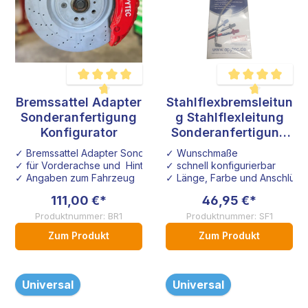
Bremssattel Adapter
Stahlflexbremsleitun
Durchschnittliche Bewertung von 4.6 von 5 Sternen
Durchschnittliche B
Sonderanfertigung
g Stahlflexleitung
Konfigurator
Sonderanfertigung
Konfigurator
✓ Bremssattel Adapter Sonderanfertigung
✓ Wunschmaße
✓ für Vorderachse und Hinterachse
✓ schnell konfigurierbar
✓ Angaben zum Fahrzeug
✓ Länge, Farbe und Anschlüsse
111,00 €*
46,95 €*
Produktnummer: BR1
Produktnummer: SF1
Zum Produkt
Zum Produkt
Universal
Universal