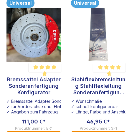
Universal
Universal
Bremssattel Adapter
Stahlflexbremsleitun
Durchschnittliche Bewertung von 4.6 von 5 Sternen
Durchschnittliche B
Sonderanfertigung
g Stahlflexleitung
Konfigurator
Sonderanfertigung
Konfigurator
✓ Bremssattel Adapter Sonderanfertigung
✓ Wunschmaße
✓ für Vorderachse und Hinterachse
✓ schnell konfigurierbar
✓ Angaben zum Fahrzeug
✓ Länge, Farbe und Anschlüsse
111,00 €*
46,95 €*
Produktnummer: BR1
Produktnummer: SF1