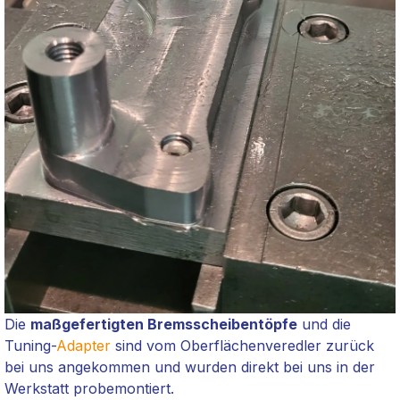
Die
maßgefertigten Bremsscheibentöpfe
und die
Tuning-
Adapter
sind vom
Oberflächenveredler zurück
bei uns angekommen und wurden direkt bei uns in der
Werkstatt probemontiert.