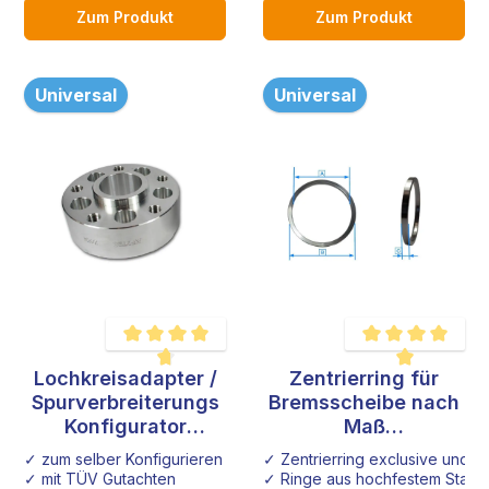
Zum Produkt
Zum Produkt
Universal
Universal
Lochkreisadapter /
Zentrierring für
Durchschnittliche Bewertung von 4.8 von 5 Sternen
Durchschnittliche B
Spurverbreiterungs
Bremsscheibe nach
Konfigurator
Maß
Sonderanfertigung
Sonderanfertigung
✓ zum selber Konfigurieren
✓ Zentrierring exclusive und i
Audi VW Seat Opel
✓ mit TÜV Gutachten
✓ Ringe aus hochfestem Stahl