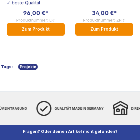
Honda
✓ beste Qualität
96,00 €*
34,00 €*
Produktnummer: LK1
Produktnummer: ZRR1
Zum Produkt
Zum Produkt
Tags:
Projekte
MADE IN GERMANY
DIREKT VOM HERSTELLER
WELTWE
Fragen? Oder deinen Artikel nicht gefunden?