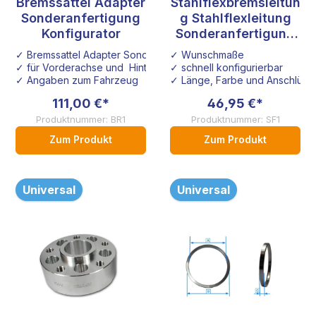
Bremssattel Adapter
Stahlflexbremsleitun
Durchschnittliche Bewertung von 4.6 von 5 Sternen
Durchschnittliche B
Sonderanfertigung
g Stahlflexleitung
Konfigurator
Sonderanfertigung
Konfigurator
✓ Bremssattel Adapter Sonderanfertigung
✓ Wunschmaße
✓ für Vorderachse und Hinterachse
✓ schnell konfigurierbar
✓ Angaben zum Fahrzeug
✓ Länge, Farbe und Anschlüsse
111,00 €*
46,95 €*
Produktnummer: BR1
Produktnummer: SF1
Zum Produkt
Zum Produkt
Universal
Universal