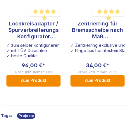
Lochkreisadapter /
Zentrierring für
Durchschnittliche Bewertung von 4.8 von 5 Sternen
Durchschnittliche B
Spurverbreiterungs
Bremsscheibe nach
Konfigurator
Maß
Sonderanfertigung
Sonderanfertigung
✓ zum selber Konfigurieren
✓ Zentrierring exclusive und i
Audi VW Seat Opel
✓ mit TÜV Gutachten
✓ Ringe aus hochfestem Stahl
Honda
✓ beste Qualität
96,00 €*
34,00 €*
Produktnummer: LK1
Produktnummer: ZRR1
Zum Produkt
Zum Produkt
Tags:
Projekte