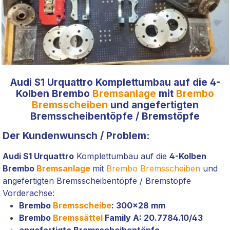
Audi S1 Urquattro Komplettumbau auf die 4-
Kolben Brembo
Bremsanlage
mit
Brembo
Bremsscheiben
und angefertigten
Bremsscheibentöpfe / Bremstöpfe
Der Kundenwunsch / Problem:
Audi S1 Urquattro
Komplettumbau auf die
4-Kolben
Brembo
Bremsanlage
mit
Brembo Bremsscheiben
und
angefertigten Bremsscheibentöpfe / Bremstöpfe
Vorderachse:
Brembo
Bremsscheibe
: 300x28 mm
Brembo
Bremssättel
Family A: 20.7784.10/43
angefertigte Bremsscheibentöpfe