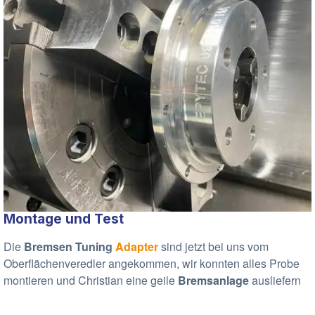
Montage und Test
Die
Bremsen
Tuning
Adapter
sind jetzt bei uns vom
Oberflächenveredler angekommen, wir konnten alles Probe
montieren und Christian eine geile
Bremsanlage
ausliefern