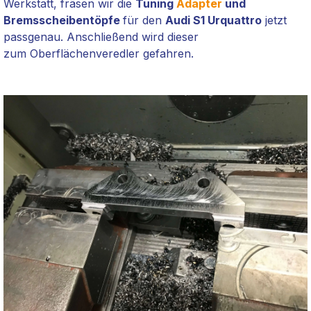
Werkstatt, fräsen wir die
Tuning
Adapter
und
Bremsscheibentöpfe
für den
Audi S1 Urquattro
jetzt
passgenau. Anschließend wird dieser
zum
Oberflächenveredler gefahren.