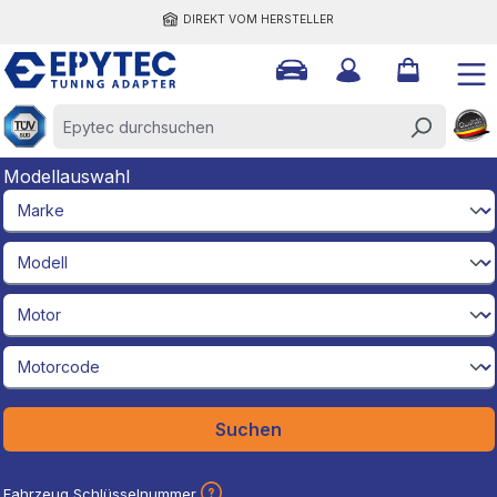
DIREKT VOM HERSTELLER
halt springen
Modellauswahl
brandId
modelId
engineId
engineCodeId
Suchen
Fahrzeug Schlüsselnummer