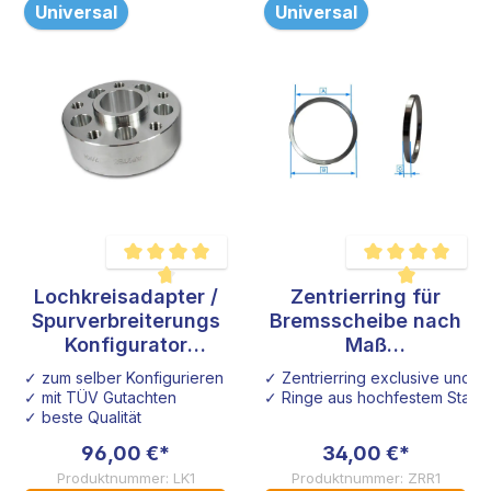
Universal
Universal
Lochkreisadapter /
Zentrierring für
Durchschnittliche Bewertung von 4.8 von 5 Sternen
Durchschnittliche B
Spurverbreiterungs
Bremsscheibe nach
Konfigurator
Maß
Sonderanfertigung
Sonderanfertigung
✓ zum selber Konfigurieren
✓ Zentrierring exclusive und i
Audi VW Seat Opel
✓ mit TÜV Gutachten
✓ Ringe aus hochfestem Stahl
Honda
✓ beste Qualität
96,00 €*
34,00 €*
Produktnummer: LK1
Produktnummer: ZRR1