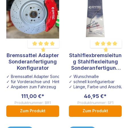
Bremssattel Adapter
Stahlflexbremsleitun
Durchschnittliche Bewertung von 4.6 von 5 Sternen
Durchschnittliche B
Sonderanfertigung
g Stahlflexleitung
Konfigurator
Sonderanfertigung
Konfigurator
✓ Bremssattel Adapter Sonderanfertigung
✓ Wunschmaße
✓ für Vorderachse und Hinterachse
✓ schnell konfigurierbar
✓ Angaben zum Fahrzeug
✓ Länge, Farbe und Anschlüsse
111,00 €*
46,95 €*
Produktnummer: BR1
Produktnummer: SF1
Zum Produkt
Zum Produkt