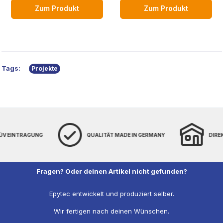
Zum Produkt
Zum Produkt
Tags:
Projekte
TÜV EINTRAGUNG
QUALITÄT MADE IN GERMANY
DIRE
Fragen? Oder deinen Artikel nicht gefunden?
Epytec entwickelt und produziert selber.
Wir fertigen nach deinen Wünschen.