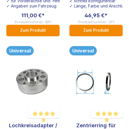
✓ für Vorderachse und Hinterachse
✓ schnell konfigurierbar
✓ Angaben zum Fahrzeug
✓ Länge, Farbe und Anschlüsse
111,00 €*
46,95 €*
Produktnummer: BR1
Produktnummer: SF1
Zum Produkt
Zum Produkt
Universal
Universal
Lochkreisadapter /
Zentrierring für
Durchschnittliche Bewertung von 4.8 von 5 Sternen
Durchschnittliche B