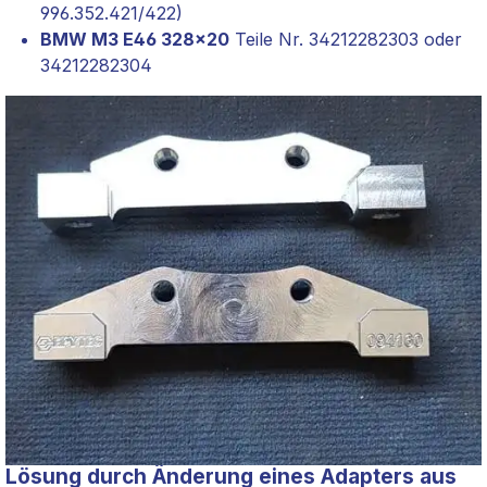
996.352.421/422)
BMW M3 E46 328x20
Teile Nr. 34212282303 oder
34212282304
Lösung durch Änderung eines Adapters aus