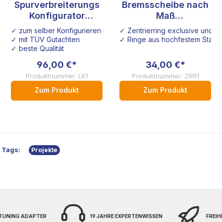
Spurverbreiterungs
Bremsscheibe nach
Konfigurator
Maß
Sonderanfertigung
Sonderanfertigung
✓ zum selber Konfigurieren
✓ Zentrierring exclusive und i
Audi VW Seat Opel
✓ mit TÜV Gutachten
✓ Ringe aus hochfestem Stahl
Honda
✓ beste Qualität
96,00 €*
34,00 €*
Produktnummer: LK1
Produktnummer: ZRR1
Zum Produkt
Zum Produkt
Tags:
Projekte
 TUNING ADAPTER
19 JAHRE EXPERTENWISSEN
FREIH