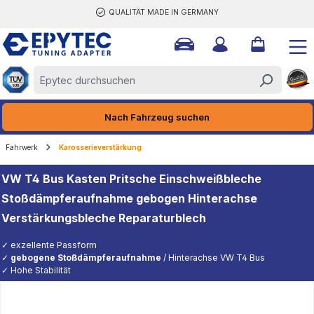
QUALITÄT MADE IN GERMANY
halt springen
Nach Fahrzeug suchen
Fahrwerk
Karosserieverstärkung
VW T4 Bus Kasten Pritsche Einschweißbleche
Stoßdämpferaufnahme gebogen Hinterachse
Verstärkungsbleche Reparaturblech
✓ exzellente Passform
✓
gebogene Stoßdämpferaufnahme
/ Hinterachse VW T4 Bus
✓ Hohe Stabilität