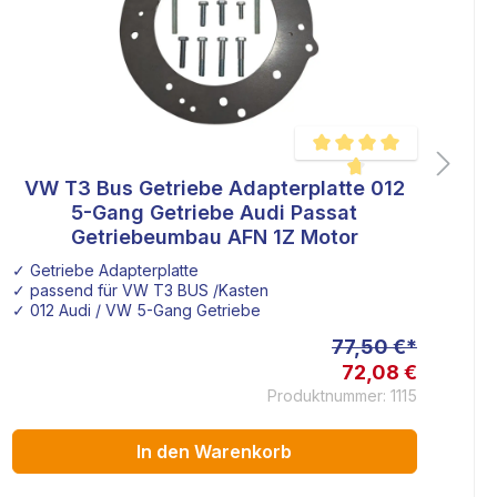
VW T3 Bus Getriebe Adapterplatte 012
V
wertung von 5 von 5 Sternen
Durchschnittliche Bewertu
5-Gang Getriebe Audi Passat
Getriebeumbau AFN 1Z Motor
✓ Getriebe Adapterplatte
✓ 
✓ passend für VW T3 BUS /Kasten
✓ 
✓ 012 Audi / VW 5-Gang Getriebe
✓ 
77,50 €*
72,08 €
Produktnummer: 1115
In den Warenkorb