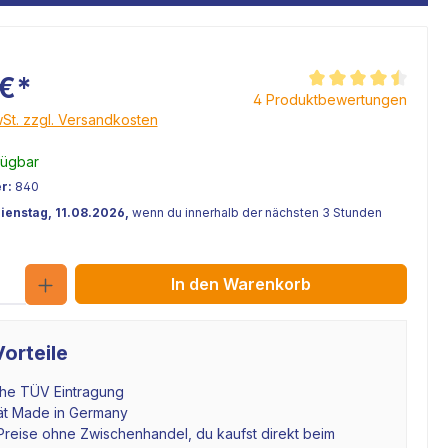
 €*
Durchschnittliche Be
4 Produktbewertungen
wSt. zzgl. Versandkosten
fügbar
r:
840
Dienstag, 11.08.2026,
wenn du innerhalb der nächsten 3 Stunden
Anzahl
In den Warenkorb
orteile
che TÜV Eintragung
tät Made in Germany
Preise ohne Zwischenhandel, du kaufst direkt beim