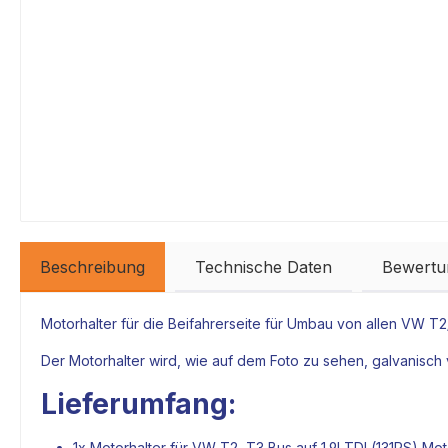
Beschreibung
Technische Daten
Bewertu
Motorhalter
für die Beifahrerseite für Umbau von allen VW T
Der
Motorhalter
wird, wie auf dem Foto zu sehen, galvanisch 
Lieferumfang:
1x
Motorhalter
für VW T2, T3 Bus auf 1,9l TDI (131PS)
Mot