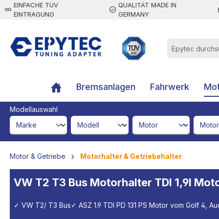
EINFACHE TÜV
QUALITÄT MADE IN
inhalt springen
EINTRAGUNG
GERMANY
Bremsanlagen
Fahrwerk
Mot
Modellauswahl
brandId
modelId
engineId
engine
Motor & Getriebe
Motorhalter & Getriebehalter
VW T2 T3 Bus Motorhalter TDI 1,9l Moto
✓ VW T2/ T3 Bus
✓ ASZ 1.9 TDI PD 131 PS Motor vom Golf 4, Au