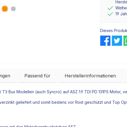
Herste
Weltwe
19 Ja
Dieses Produk
ngen
Passend für
Herstellerinformationen
2/ T3 Bus Modellen (auch Syncro) auf ASZ 1.9 TDI PD 131PS
Motor
, v
verzinkt geliefert und somit bestens vor Rost geschützt und Top Opt
oren
mit den Motorkennbuchstaben ASZ