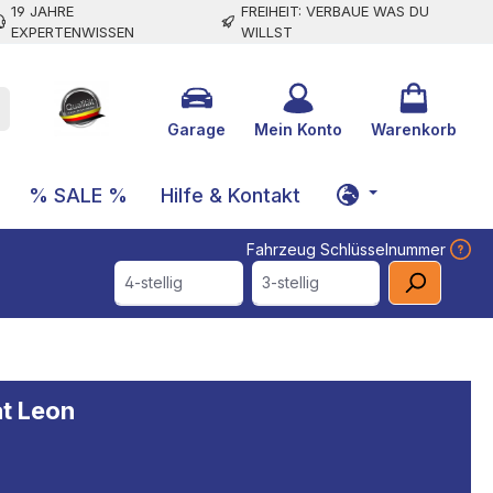
19 JAHRE
FREIHEIT: VERBAUE WAS DU
EXPERTENWISSEN
WILLST
Garage
Mein Konto
Warenkorb
% SALE %
Hilfe & Kontakt
Fahrzeug Schlüsselnummer
4-stellig
3-stellig
at Leon