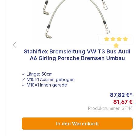
Stahlflex Bremsleitung VW T3 Bus Audi
liche Bewertung von 5 von 5 Sternen
Durchschnittlich
A6 Girling Porsche Bremsen Umbau
✓ Länge: 50cm
615423 / 7H0615424 /Bremssattelträger Teile Nr: 7H0615425
✓ M10x1 Aussen gebogen
e: Audi A4, A6 300x22mm VW Teilenummer: 8E0615601R
✓ M10x1 Innen gerade
 €*
87,82 €*
8 €
81,67 €
239
Produktnummer: SF114
In den Warenkorb