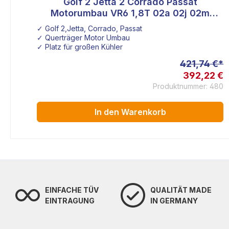
er
Golf 2 Jetta 2 Corrado Passat
m
Motorumbau VR6 1,8T 02a 02j 02m
Getriebe
✓ Golf 2,Jetta, Corrado, Passat
✓ Querträger Motor Umbau
2J Getriebe
✓ Platz für großen Kühler
 €*
421,74 €*
2 €
392,22 €
952
Produktnummer: 480
In den Warenkorb
EINFACHE TÜV
QUALITÄT MADE
EINTRAGUNG
IN GERMANY