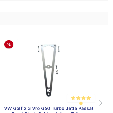
%
VW Golf 2 3 Vr6 G60 Turbo Jetta Passat
wertung von 5 von 5 Sternen
Durchschnittliche Bewertu