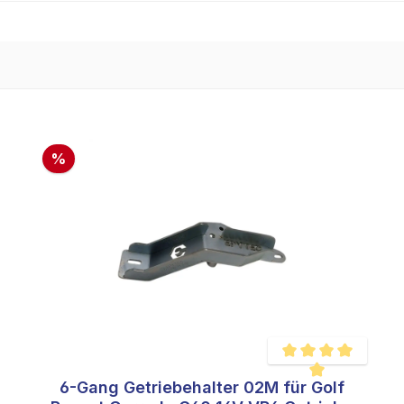
%
6-Gang Getriebehalter 02M für Golf
Durchschnittliche Be