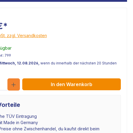
€*
wSt. zzgl. Versandkosten
fügbar
r:
799
Mittwoch, 12.08.2026,
wenn du innerhalb der nächsten 20 Stunden
Anzahl
In den Warenkorb
orteile
che TÜV Eintragung
tät Made in Germany
Preise ohne Zwischenhandel, du kaufst direkt beim