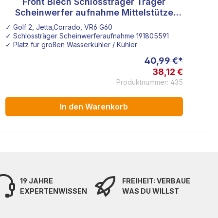
Front Blech Schlossträger Träger
Scheinwerfer aufnahme Mittelstütze
Kühler Frontmaske 191805591
✓ Golf 2, Jetta,Corrado, VR6 G60
✓ 
✓ Schlossträger Scheinwerferaufnahme 191805591
✓ 
✓ Platz für großen Wasserkühler / Kühler
✓ 
40,99 €*
38,12 €
Produktnummer: 435
In den Warenkorb
19 JAHRE
FREIHEIT: VERBAUE
EXPERTENWISSEN
WAS DU WILLST