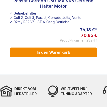
Passat Corrado G60 16V VR6 Getriebe
Halter Motor
✓ Getriebehalter
✓ Golf 2, Golf 3, Passat, Corrado,Jetta, Vento
✓ 02m / R32 V6 1,8T 6-Gang Getriebe
76,18 €*
70,85 €
Produktnummer: 282-T1
In den Warenkorb
DIREKT VOM
WELTWEIT NR.1
HERSTELLER
TUNING ADAPTER