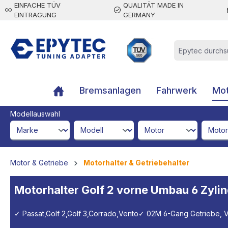
EINFACHE TÜV
QUALITÄT MADE IN
inhalt springen
EINTRAGUNG
GERMANY
Bremsanlagen
Fahrwerk
Mot
Modellauswahl
brandId
modelId
engineId
engine
Motor & Getriebe
Motorhalter & Getriebehalter
Motorhalter Golf 2 vorne Umbau 6 Zyli
✓ Passat,Golf 2,Golf 3,Corrado,Vento
✓ 02M 6-Gang Getriebe, V