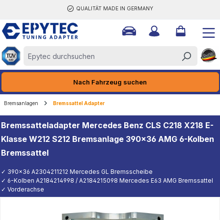
QUALITÄT MADE IN GERMANY
halt springen
Nach Fahrzeug suchen
Bremsanlagen
Bremssattel Adapter
Bremssatteladapter Mercedes Benz CLS C218 X218 E-
Klasse W212 S212 Bremsanlage 390x36 AMG 6-Kolben
Bremssattel
✓ 390x36 A2304211212 Mercedes GL Bremsscheibe
✓ 6-Kolben A2184214998 / A2184215098 Mercedes E63 AMG Bremssattel
✓ Vorderachse