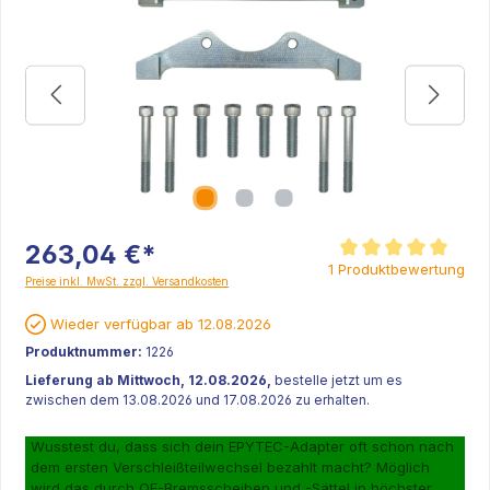
263,04 €*
Durchschnittliche Be
1 Produktbewertung
Preise inkl. MwSt. zzgl. Versandkosten
Wieder verfügbar ab 12.08.2026
Produktnummer:
1226
Lieferung ab Mittwoch, 12.08.2026,
bestelle jetzt um es
zwischen dem 13.08.2026 und 17.08.2026 zu erhalten.
Wusstest du, dass sich dein EPYTEC-Adapter oft schon nach
dem ersten Verschleißteilwechsel bezahlt macht? Möglich
wird das durch OE-Bremsscheiben und -Sättel in höchster