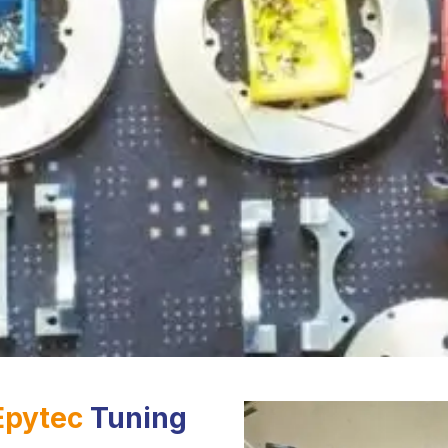
Epytec
Tuning