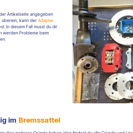
 der Artikelseite angegeben
% überein, kann der
Adapter
. In diesem Fall musst du dir
en werden Probleme beim
en.
tig im
Bremssattel
ann dies mehrere Gründe haben. Hier findest du alle Gründe und Lö