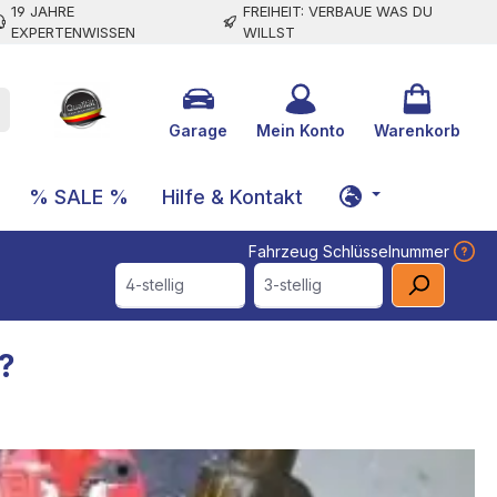
19 JAHRE
FREIHEIT: VERBAUE WAS DU
EXPERTENWISSEN
WILLST
Garage
Mein Konto
Warenkorb
% SALE %
Hilfe & Kontakt
Fahrzeug Schlüsselnummer
4-stellig
3-stellig
?