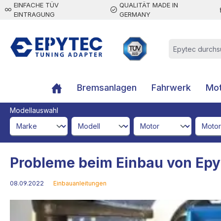
EINFACHE TÜV
QUALITÄT MADE IN
inhalt springen
EINTRAGUNG
GERMANY
Bremsanlagen
Fahrwerk
Mot
Modellauswahl
brandId
modelId
engineId
engine
Probleme beim Einbau von Epy
08.09.2022
Einbauanleitungen