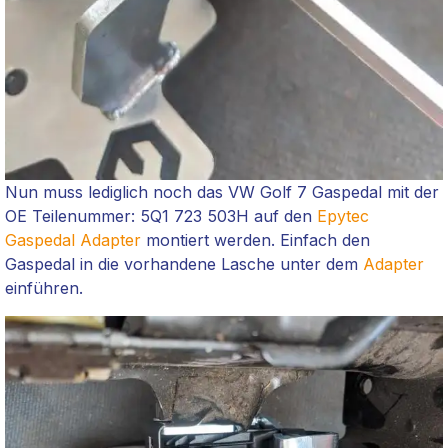
Nun muss lediglich noch das VW Golf 7 Gaspedal mit der
OE Teilenummer: 5Q1 723 503H auf den
Epytec
Gaspedal Adapter
montiert werden. Einfach den
Gaspedal in die vorhandene Lasche unter dem
Adapter
einführen.