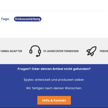
Tags:
Einbauanleitung
 TUNING ADAPTER
19 JAHRE EXPERTENWISSEN
FREIH
Fragen? Oder deinen Artikel nicht gefunden?
Epytec entwickelt und produziert selber.
Wir fertigen nach deinen Wünschen.
Hilfe & Kontakt