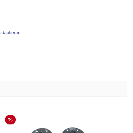
adaptieren
%