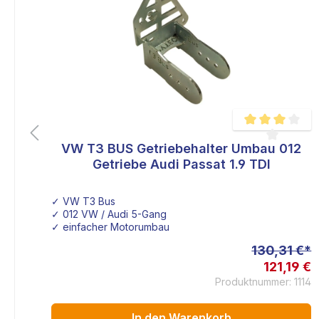
se
VW T3 BUS Getriebehalter Umbau 012
Durchschnittlich
e
Getriebe Audi Passat 1.9 TDI
eibe
✓ VW T3 Bus
ttel
✓ 012 VW / Audi 5-Gang
✓ einfacher Motorumbau
 €*
130,31 €*
7 €
121,19 €
352
Produktnummer: 1114
In den Warenkorb