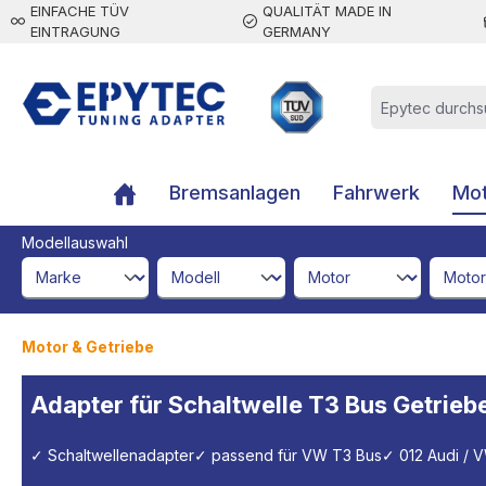
EINFACHE TÜV
QUALITÄT MADE IN
inhalt springen
EINTRAGUNG
GERMANY
Bremsanlagen
Fahrwerk
Mot
Modellauswahl
brandId
modelId
engineId
engine
Motor & Getriebe
Adapter für Schaltwelle T3 Bus Getrie
✓ Schaltwellenadapter
✓ passend für VW T3 Bus
✓ 012 Audi / 