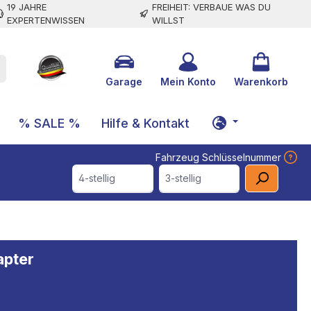
19 JAHRE
FREIHEIT: VERBAUE WAS DU
EXPERTENWISSEN
WILLST
Garage
Mein Konto
Warenkorb
% SALE %
Hilfe & Kontakt
Fahrzeug Schlüsselnummer
4-stellig
3-stellig
apter