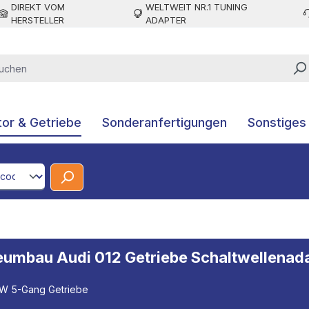
DIREKT VOM
WELTWEIT NR.1 TUNING
HERSTELLER
ADAPTER
or & Getriebe
Sonderanfertigungen
Sonstiges
CodeId
beumbau Audi 012 Getriebe Schaltwellenad
VW 5-Gang Getriebe