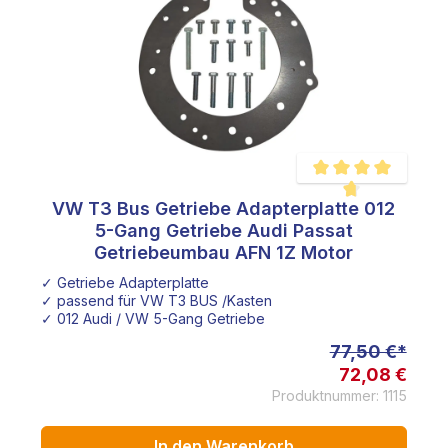
VW T3 Bus Getriebe Adapterplatte 012
e Bewertung von 3 von 5 Sternen
Durchschnittliche Bew
5-Gang Getriebe Audi Passat
Getriebeumbau AFN 1Z Motor
✓ Getriebe Adapterplatte
✓ passend für VW T3 BUS /Kasten
✓ 012 Audi / VW 5-Gang Getriebe
77,50 €*
72,08 €
Produktnummer: 1115
In den Warenkorb