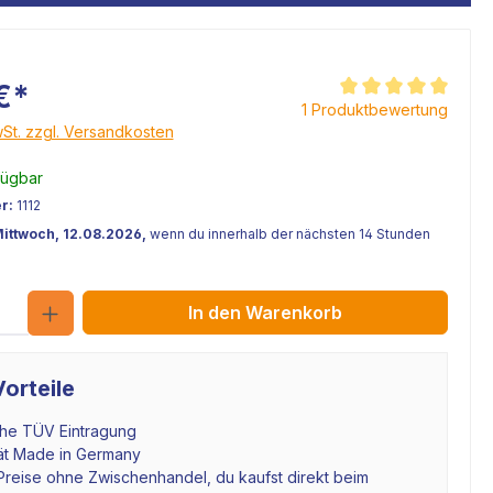
€*
Durchschnittliche Be
1 Produktbewertung
wSt. zzgl. Versandkosten
fügbar
r:
1112
Mittwoch, 12.08.2026,
wenn du innerhalb der nächsten 14 Stunden
Anzahl
In den Warenkorb
orteile
che TÜV Eintragung
tät Made in Germany
Preise ohne Zwischenhandel, du kaufst direkt beim