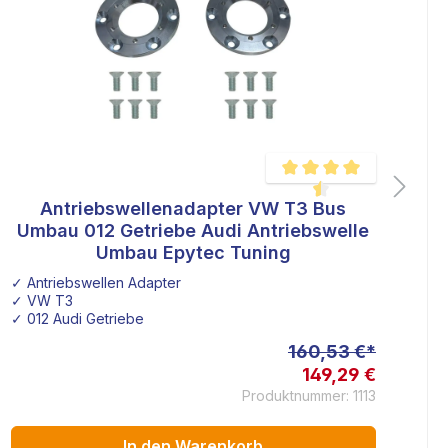
Antriebswellenadapter VW T3 Bus
ertung von 4.7 von 5 Sternen
Durchschnittliche Bewertu
Umbau 012 Getriebe Audi Antriebswelle
Umbau Epytec Tuning
✓ Antriebswellen Adapter
✓ 
✓ VW T3
✓ 
✓ 012 Audi Getriebe
✓ 
✓
160,53 €*
149,29 €
Produktnummer: 1113
In den Warenkorb