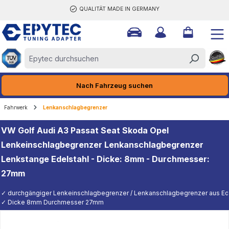
QUALITÄT MADE IN GERMANY
halt springen
Nach Fahrzeug suchen
Fahrwerk
Lenkanschlagbegrenzer
VW Golf Audi A3 Passat Seat Skoda Opel
Lenkeinschlagbegrenzer Lenkanschlagbegrenzer
Lenkstange Edelstahl - Dicke: 8mm - Durchmesser:
27mm
✓ durchgängiger Lenkeinschlagbegrenzer / Lenkanschlagbegrenzer aus Edel
✓ Dicke 8mm Durchmesser 27mm