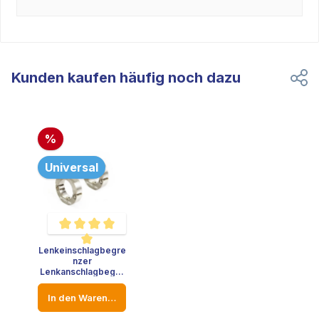
Kunden kaufen häufig noch dazu
%
Universal
Lenkeinschlagbegre
Durchschnittliche Bewertung von 5 von 5 Sternen
nzer
Lenkanschlagbegre
nzer Edelstahl VW
Golf Audi A3 Opel
In den Warenkorb
Lenkstange -
Durchmesser: