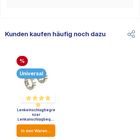
Kunden kaufen häufig noch dazu
%
Universal
Lenkeinschlagbegre
Durchschnittliche Bewertung von 5 von 5 Sternen
nzer
Lenkanschlagbegre
nzer Edelstahl VW
Golf Audi A3 Opel
In den Warenkorb
Lenkstange -
Durchmesser: