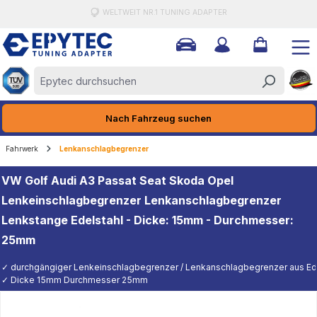
WELTWEIT NR.1 TUNING ADAPTER
halt springen
Nach Fahrzeug suchen
Fahrwerk
Lenkanschlagbegrenzer
VW Golf Audi A3 Passat Seat Skoda Opel
Lenkeinschlagbegrenzer Lenkanschlagbegrenzer
Lenkstange Edelstahl - Dicke: 15mm - Durchmesser:
25mm
✓ durchgängiger Lenkeinschlagbegrenzer / Lenkanschlagbegrenzer aus Edel
✓ Dicke 15mm Durchmesser 25mm