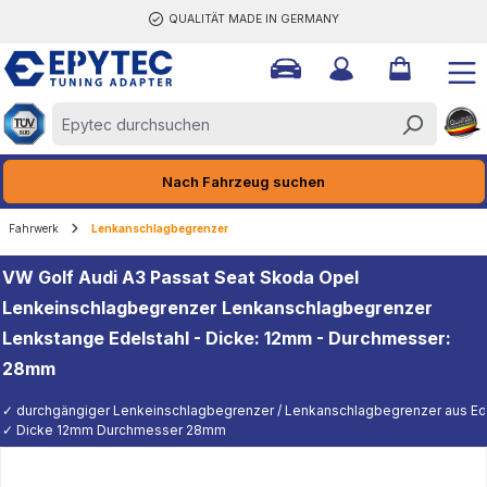
QUALITÄT MADE IN GERMANY
halt springen
Nach Fahrzeug suchen
Fahrwerk
Lenkanschlagbegrenzer
VW Golf Audi A3 Passat Seat Skoda Opel
Lenkeinschlagbegrenzer Lenkanschlagbegrenzer
Lenkstange Edelstahl - Dicke: 12mm - Durchmesser:
28mm
✓ durchgängiger Lenkeinschlagbegrenzer / Lenkanschlagbegrenzer aus Edel
✓ Dicke 12mm Durchmesser 28mm