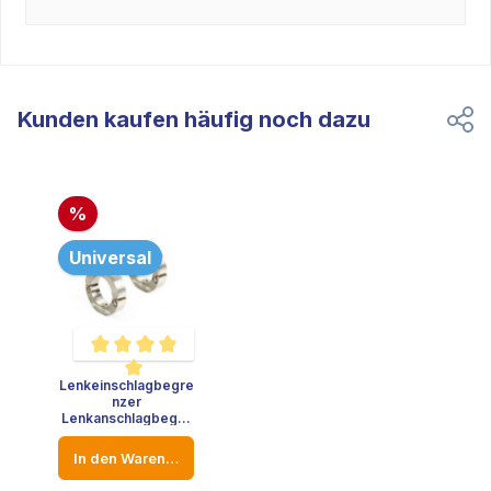
Kunden kaufen häufig noch dazu
%
Universal
Lenkeinschlagbegre
Durchschnittliche Bewertung von 5 von 5 Sternen
nzer
Lenkanschlagbegre
nzer Edelstahl VW
Golf Audi A3 Opel
In den Warenkorb
Lenkstange -
Durchmesser: