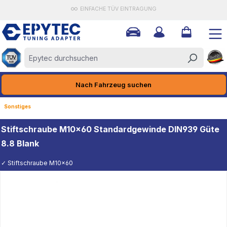
EINFACHE TÜV EINTRAGUNG
halt springen
Nach Fahrzeug suchen
Sonstiges
Stiftschraube M10x60 Standardgewinde DIN939 Güte
8.8 Blank
✓ Stiftschraube M10x60