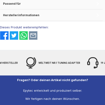
Passend für
Herstellerinformationen
Dieses Produkt weiterempfehlen:
M HERSTELLER
WELTWEIT NR.1 TUNING ADAPTER
19
Fragen? Oder deinen Artikel nicht gefunden?
Epytec entwickelt und produziert selber.
Wir fertigen nach deinen Wünschen.