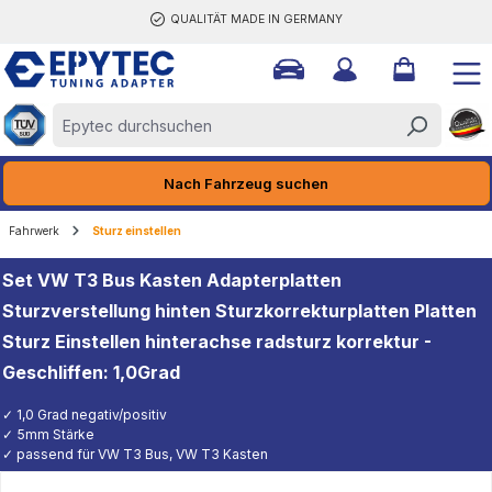
QUALITÄT MADE IN GERMANY
halt springen
Nach Fahrzeug suchen
Fahrwerk
Sturz einstellen
Set VW T3 Bus Kasten Adapterplatten
Sturzverstellung hinten Sturzkorrekturplatten Platten
Sturz Einstellen hinterachse radsturz korrektur -
Geschliffen: 1,0Grad
✓ 1,0 Grad negativ/positiv
✓ 5mm Stärke
✓ passend für VW T3 Bus, VW T3 Kasten