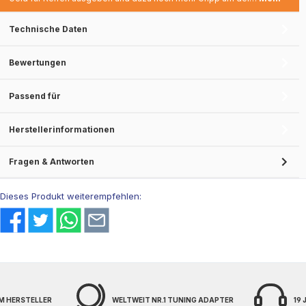
Technische Daten
Bewertungen
Passend für
Herstellerinformationen
Fragen & Antworten
Dieses Produkt weiterempfehlen:
M HERSTELLER
WELTWEIT NR.1 TUNING ADAPTER
19