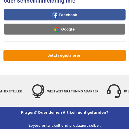
oder Schnellanmeldung mit:
Facebook
Google
Jetzt registrieren
M HERSTELLER
WELTWEIT NR.1 TUNING ADAPTER
19
Fragen? Oder deinen Artikel nicht gefunden?
Epytec entwickelt und produziert selber.