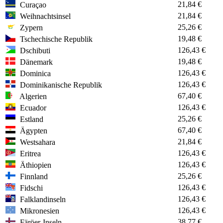
21,84 €
Curaçao
21,84 €
Weihnachtsinsel
25,26 €
Zypern
19,48 €
Tschechische Republik
126,43 €
Dschibuti
19,48 €
Dänemark
126,43 €
Dominica
126,43 €
Dominikanische Republik
67,40 €
Algerien
126,43 €
Ecuador
25,26 €
Estland
67,40 €
Ägypten
21,84 €
Westsahara
126,43 €
Eritrea
126,43 €
Äthiopien
25,26 €
Finnland
126,43 €
Fidschi
126,43 €
Falklandinseln
126,43 €
Mikronesien
38,77 €
Färöer-Inseln