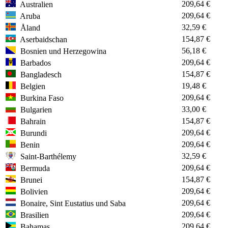
209,64 €
Australien
209,64 €
Aruba
32,59 €
Åland
154,87 €
Aserbaidschan
56,18 €
Bosnien und Herzegowina
209,64 €
Barbados
154,87 €
Bangladesch
19,48 €
Belgien
209,64 €
Burkina Faso
33,00 €
Bulgarien
154,87 €
Bahrain
209,64 €
Burundi
209,64 €
Benin
32,59 €
Saint-Barthélemy
209,64 €
Bermuda
154,87 €
Brunei
209,64 €
Bolivien
209,64 €
Bonaire, Sint Eustatius und Saba
209,64 €
Brasilien
209,64 €
Bahamas