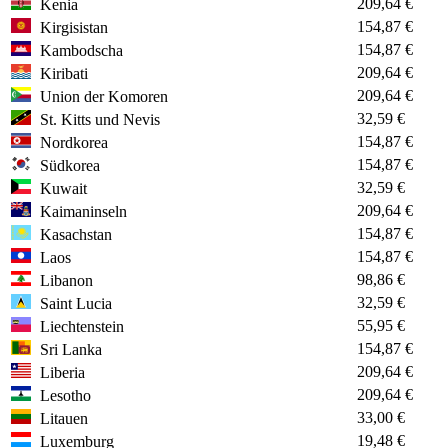
209,64 €
Kenia
154,87 €
Kirgisistan
154,87 €
Kambodscha
209,64 €
Kiribati
209,64 €
Union der Komoren
32,59 €
St. Kitts und Nevis
154,87 €
Nordkorea
154,87 €
Südkorea
32,59 €
Kuwait
209,64 €
Kaimaninseln
154,87 €
Kasachstan
154,87 €
Laos
98,86 €
Libanon
32,59 €
Saint Lucia
55,95 €
Liechtenstein
154,87 €
Sri Lanka
209,64 €
Liberia
209,64 €
Lesotho
33,00 €
Litauen
19,48 €
Luxemburg