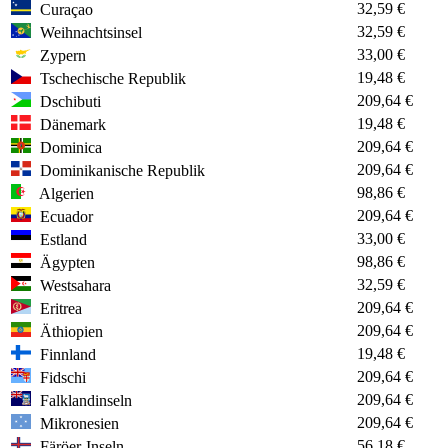
32,59 €
Curaçao
32,59 €
Weihnachtsinsel
33,00 €
Zypern
19,48 €
Tschechische Republik
209,64 €
Dschibuti
19,48 €
Dänemark
209,64 €
Dominica
209,64 €
Dominikanische Republik
98,86 €
Algerien
209,64 €
Ecuador
33,00 €
Estland
98,86 €
Ägypten
32,59 €
Westsahara
209,64 €
Eritrea
209,64 €
Äthiopien
19,48 €
Finnland
209,64 €
Fidschi
209,64 €
Falklandinseln
209,64 €
Mikronesien
56,18 €
Färöer-Inseln