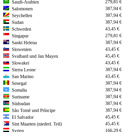
279,81 €
Saudi-Arabien
387,94 €
Salomonen
387,94 €
Seychellen
387,94 €
Sudan
43,45 €
Schweden
279,81 €
Singapur
387,94 €
Sankt Helena
43,45 €
Slowenien
45,45 €
Svalbard und Jan Mayen
43,45 €
Slowakei
387,94 €
Sierra Leone
43,45 €
San Marino
387,94 €
Senegal
387,94 €
Somalia
387,94 €
Suriname
387,94 €
Südsudan
387,94 €
São Tomé und Príncipe
45,45 €
El Salvador
45,45 €
Sint Maarten (niederl. Teil)
166,29 €
Syrien