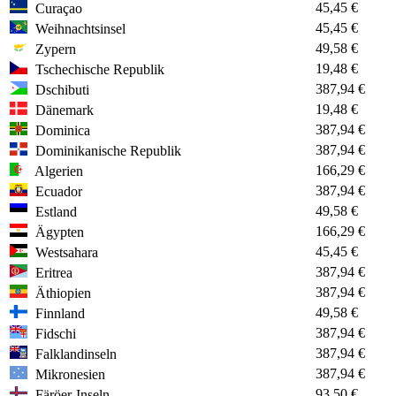
45,45 €
Curaçao
45,45 €
Weihnachtsinsel
49,58 €
Zypern
19,48 €
Tschechische Republik
387,94 €
Dschibuti
19,48 €
Dänemark
387,94 €
Dominica
387,94 €
Dominikanische Republik
166,29 €
Algerien
387,94 €
Ecuador
49,58 €
Estland
166,29 €
Ägypten
45,45 €
Westsahara
387,94 €
Eritrea
387,94 €
Äthiopien
49,58 €
Finnland
387,94 €
Fidschi
387,94 €
Falklandinseln
387,94 €
Mikronesien
93,50 €
Färöer-Inseln