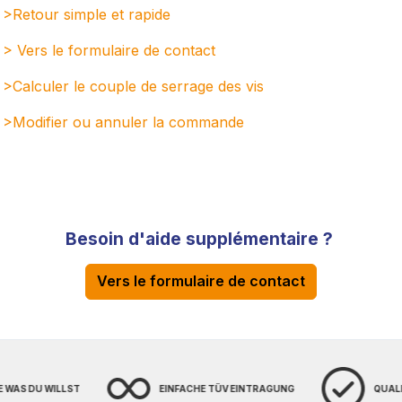
>Retour simple et rapide
> Vers le formulaire de contact
>Calculer le couple de serrage des vis
>Modifier ou annuler la command
e
Besoin d'aide supplémentaire ?
Vers le formulaire de contact
E WAS DU WILLST
EINFACHE TÜV EINTRAGUNG
QUAL