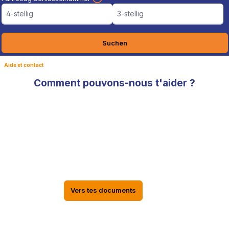
4-stellig
3-stellig
Suchen
Aide et contact
Comment pouvons-nous t'aider ?
Documents TÜV, informations sur le
statut de la livraison dans le compte
EPYTEC
Les documents TÜV, les informations sur le statut de livraison
de ta commande, les factures ainsi que tes données
personnelles se trouvent dans ton compte en ligne EPYTEC
Vers tes documents